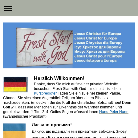
Herzlich Willkommen!
Danke, dass Sie mich auf meiner privaten Website
besuchen. Fresh Start with God – meine christlichen
Kurzpredigten
laden Sie ein zu einer kleinen Pause.
Gönnen Sie sich einen Augenblick Zeit, um über einen Bibeltext
nachzudenken. Entdecken Sie die Kraft der christlichen Botschaft neu! Denn
Gott will, dass alle Menschen zur Erkenntnis der Wahrheit kommen und
gerettet werden. 1.Tim. 2, 4.
Gottes Segen wünscht Ihnen
Hans-Peter Nann
(Evangelischer Prädikant)
Ласкаво просимо!
Дякую, що відвідали мій приватний веб-сайт. Знову
почати з Богом – мої короткі християнські проповіді