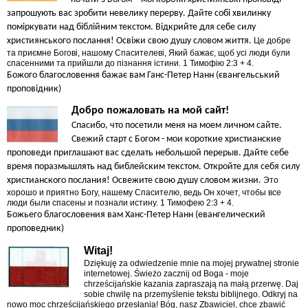
запрошують вас зробити невелику перерву. Дайте собі хвилинку
поміркувати над біблійним текстом. Відкрийте для себе силу
християнського послання! Освіжи свою душу словом життя.
Це добре
та приємне Богові, нашому Спасителеві, Який бажає, щоб усі люди були
спасенними та прийшли до пізнання істини. 1 Тимофію 2:3 + 4.
Божого благословення бажає вам Ганс-Петер Нанн (євангельський
проповідник)
Добро пожаловать на мой сайт!
Спасибо, что посетили меня на моем личном сайте.
Свежий старт с Богом - мои короткие христианские
проповеди приглашают вас сделать небольшой перерыв. Дайте себе
время поразмышлять над библейским текстом. Откройте для себя силу
христианского послания! Освежите свою душу словом жизни.
Это
хорошо и приятно Богу, нашему Спасителю, ведь Он хочет, чтобы все
люди были спасены и познали истину. 1 Тимофею 2:3 + 4.
Божьего благословения вам Ханс-Петер Нанн (евангелический
проповедник)
Witaj!
Dziękuję za odwiedzenie mnie na mojej prywatnej stronie
internetowej. Świeżo zacznij od Boga - moje
chrześcijańskie kazania zapraszają na małą przerwę. Daj
sobie chwilę na przemyślenie tekstu biblijnego. Odkryj na
nowo moc chrześcijańskiego przesłania! Bóg, nasz Zbawiciel, chce zbawić