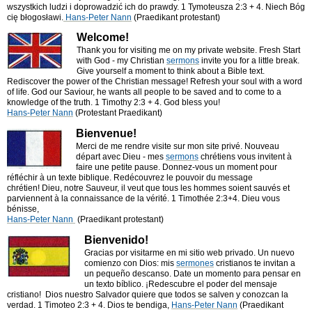
wszystkich ludzi i doprowadzić ich do prawdy. 1 Tymoteusza 2:3 + 4.​ Niech Bóg
cię błogosławi.
Hans-Peter Nann
(Praedikant protestant)
Welcome!
Thank you for visiting me on my private website. Fresh Start
with God - my Christian
sermons
invite you for a little break.
Give yourself a moment to think about a Bible text.
Rediscover the power of the Christian message! Refresh your soul with a
word
of life. God our Saviour, he wants all people to be saved and to come to a
knowledge of the truth. 1 Timothy 2:3 + 4.
God bless you!
Hans-Peter Nann
(Protestant Praedikant)
Bienvenue!
Merci de me rendre visite sur mon site privé. Nouveau
départ avec Dieu - mes
sermons
chrétiens vous invitent à
faire une petite pause. Donnez-vous un moment pour
réfléchir à un texte biblique. Redécouvrez le pouvoir du message
chrétien! Dieu, notre Sauveur, il veut que tous les hommes soient sauvés et
parviennent à la connaissance de la vérité. 1 Timothée 2:3+4.
Dieu vous
bénisse,
Hans-Peter Nann
(Praedikant protestant)
Bienvenido!
Gracias por visitarme en mi sitio web privado. Un nuevo
comienzo con Dios: mis
sermones
cristianos te invitan a
un pequeño descanso. Date un momento para pensar en
un texto bíblico. ¡Redescubre el poder del mensaje
cristiano! Dios nuestro Salvador quiere que todos se salven y conozcan la
verdad. 1 Timoteo 2:3 + 4.
Dios te bendiga,
Hans-Peter Nann
(Praedikant