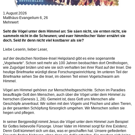
1.August 2026
Matthäus-Evangelium 6, 26
Mehrwert
Seht die Vögel unter dem Himmel an: Sie säen nicht, sie ernten nicht, sie
sammeln nicht in die Scheunen; und euer himmlischer Vater ernährt sie
doch. Seid ihr denn nicht viel kostbarer als sie?
Liebe Leserin, lieber Leser,
auf der deutschen Nordsee-Insel Helgoland gibt es eine sogenannte
„Vogelwarte“. Schon seit mehr als 100 Jahren beobachten dort Ornithologen,
wie Zugvögel brüten und wie sie sich verhalten bei ihrer Rast auf der Insel. Die
heutige Briefmarke würdigt diese Forschungseinrichtung. Im unteren Teil der
Briefmarke sehen Sie die Insel, im oberen Teil einen Vogelschwarm am
Himmel.
Vögel am Himmel gehören zur Menschheitsgeschichte. Schon im Paradies
beauftragte Gott den Menschen, auch über die Vögel unter dem Himmel zu
herrschen (Genesis 1, 28). Gemeint ist, dass Gott uns Menschen alle
Geschöpfe anvertraut. Wir sollen mit den Vögeln und Fischen und allen Tieren,
ja der gesamten Schöpfung fürsorglich umgehen. Wir Menschen sollen sie
hegen und pflegen.
In seiner Bergpredigt nimmt Jesus die Vögel unter dem Himmel zum Beispiel
für Gottes liebevolle Fürsorge. Unser Vater im Himmel sorgt für ihre Existenz.
Denn Gott kümmert sich um das, was er geschaffen hat. Unsere gefiederten