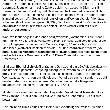
Freunde finden Nahrung, ohne dass sie dafür arbeiten. Sie machen sich keine
Sorgen. Das können sie nicht. Aber der Mensch kann es, und er tut es oft im
Übermaß. Jesus ermahnt seine Zuhörer, sich nicht ausschließlich nur mit
Essen und Trinken, Kleidung und Geld zu beschäftigen. Selbstverständlich
gehört das zum Leben dazu. Aber es darf nicht oberste Priorität haben. Leben
ist mehr! Leben heißt, Gott und seinem Willen und Wollen oberste Priorität zu
schenken (Matthäus-Evangelium 6, 33):
„Setzt euch zuerst für Gottes Reich
ein und dafür, dass sein Wille geschieht. Dann wird er euch mit allem
anderen versorgen.“
Warum? Jesus sagt, ihr Menschen seid „wertvoller, kostbarer“ als die Kreatur
am Himmel. Wie ist das zu verstehen? Mein Schlüssel zum Verständnis ist die
Schöpfungsgeschichte. Im Buch Genesis, Kap. 1, 27 sehe ich, was uns
Menschen „wertvoller, kostbarer“ als die Tier- und Pflanzenwelt macht:
„So
schuf Gott die Menschen nach seinem Bild, als Gottes Ebenbild schuf er sie
und schuf sie als Mann und als Frau.“
Diese Ebenbildlichkeit macht den
Unterschied.
Mit dieser Ebenbildlichkeit überträgt uns Gott auch die große Aufgabe, dass wir
uns um seine gesamte Schöpfung fürsorglich kümmern sollen. Das ist die
große Herausforderung. Da geht es eben nicht mehr darum, den eigenen
Wohlstand zu vermehren und die eigenen Vorteile zu suchen, sondern es geht
um den Erhalt des Lebens anderer Menschen und um die Pflege der
gesamten Schöpfung, vom Amazonas bis zur Arktis.
Mit dem Blick zum Himmel und den fliegenden Vögeln lenkt Jesus den Blick
weg von uns. Er lenkt den Blick auf Gott und seine Schöpfung. Sie gilt es zu
bewahren!
Darf ich Ihnen zum Schluss eine kleine Denksportaufgabe stellen? Nehmen