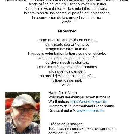
Desde allí ha de venir a juzgar a vivos y muertos.
Creo en el Espíritu Santo, la santa Iglesia cristiana,
la comunión de los santos, el perdón de los pecados,
la resurrección de la carne y la vida eterna.
Amén.
Mi oración:
Padre nuestro, que estás en el cielo,
santificado sea tu Nombre;
venga a nosotros tu reino;
hágase tu voluntad en la tierra como en el cielo.
Danos hoy nuestro pan de cada día;
perdona nuestras ofensas,
como también nosotros perdonamos
a los que nos ofenden;
no nos dejes caer en la tentación,
y líbranos del mal.
Amén.
Hans-Peter Nann
Prädikant der evangelischen Kirche in
Württemberg
https://www.elk-wue.de
Miembro de la International Gideonbund
Deutschland e.V.
www.gideons.de
Crédito de la imagen:
Todas las imágenes y textos de sermones
copyright 2025 free.