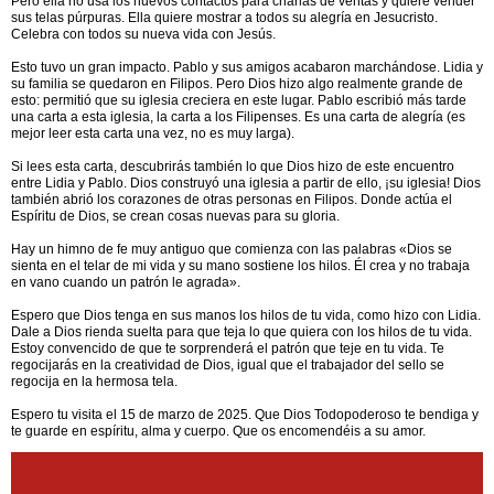
Pero ella no usa los nuevos contactos para charlas de ventas y quiere vender
sus telas púrpuras. Ella quiere mostrar a todos su alegría en Jesucristo.
Celebra con todos su nueva vida con Jesús.
Esto tuvo un gran impacto. Pablo y sus amigos acabaron marchándose. Lidia y
su familia se quedaron en Filipos. Pero Dios hizo algo realmente grande de
esto: permitió que su iglesia creciera en este lugar. Pablo escribió más tarde
una carta a esta iglesia, la carta a los Filipenses. Es una carta de alegría (es
mejor leer esta carta una vez, no es muy larga).
Si lees esta carta, descubrirás también lo que Dios hizo de este encuentro
entre Lidia y Pablo. Dios construyó una iglesia a partir de ello, ¡su iglesia! Dios
también abrió los corazones de otras personas en Filipos. Donde actúa el
Espíritu de Dios, se crean cosas nuevas para su gloria.
Hay un himno de fe muy antiguo que comienza con las palabras «Dios se
sienta en el telar de mi vida y su mano sostiene los hilos. Él crea y no trabaja
en vano cuando un patrón le agrada».
Espero que Dios tenga en sus manos los hilos de tu vida, como hizo con Lidia.
Dale a Dios rienda suelta para que teja lo que quiera con los hilos de tu vida.
Estoy convencido de que te sorprenderá el patrón que teje en tu vida. Te
regocijarás en la creatividad de Dios, igual que el trabajador del sello se
regocija en la hermosa tela.
Espero tu visita el 15 de marzo de 2025. Que Dios Todopoderoso te bendiga y
te guarde en espíritu, alma y cuerpo. Que os encomendéis a su amor.