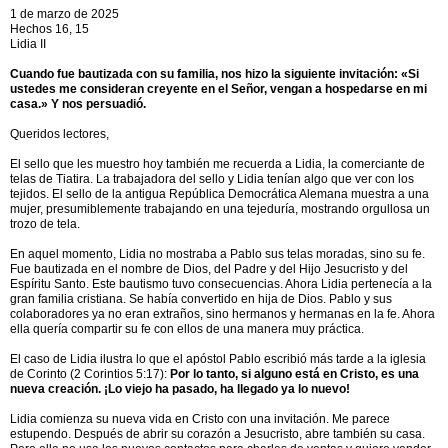
1 de marzo de 2025
Hechos 16, 15
Lidia II
Cuando fue bautizada con su familia, nos hizo la siguiente invitación: «Si
ustedes me consideran creyente en el Señor, vengan a hospedarse en mi
casa.» Y nos persuadió.
Queridos lectores,
El sello que les muestro hoy también me recuerda a Lidia, la comerciante de
telas de Tiatira. La trabajadora del sello y Lidia tenían algo que ver con los
tejidos. El sello de la antigua República Democrática Alemana muestra a una
mujer, presumiblemente trabajando en una tejeduría, mostrando orgullosa un
trozo de tela.
En aquel momento, Lidia no mostraba a Pablo sus telas moradas, sino su fe.
Fue bautizada en el nombre de Dios, del Padre y del Hijo Jesucristo y del
Espíritu Santo. Este bautismo tuvo consecuencias. Ahora Lidia pertenecía a la
gran familia cristiana. Se había convertido en hija de Dios. Pablo y sus
colaboradores ya no eran extraños, sino hermanos y hermanas en la fe. Ahora
ella quería compartir su fe con ellos de una manera muy práctica.
El caso de Lidia ilustra lo que el apóstol Pablo escribió más tarde a la iglesia
de Corinto (2 Corintios 5:17):
Por lo tanto, si alguno está en Cristo, es una
nueva creación. ¡Lo viejo ha pasado, ha llegado ya lo nuevo!
Lidia comienza su nueva vida en Cristo con una invitación. Me parece
estupendo. Después de abrir su corazón a Jesucristo, abre también su casa.