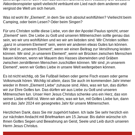
Akkordeonspieler spielt vielleicht verträumt ein Lied nach dem anderen und
vergisst die Welt um sich herum.
Was ist wohl Ihr „Element“, in dem Sie sich absolut wohlfühlen? Vielleicht beim
Camping, oder beim Lesen? Oder beim Singen?
Für uns Christen sollte diese Liebe, von der der Apostel Paulus spricht, unser
„Element“ sein. Die Liebe zu Gott und unseren Mitmenschen sollte genau das
sein, wo wir uns wohlfühlen und wo wir am liebsten sind. Wir Christen sollten
„ganz in unserem Element“ sein, wenn wir anderen etwas Gutes tun können.
Wir sind in „unserem Element“, wenn wir einen Beitrag zur Versöhnung leisten
können. Wir sind „in unserem Element“, wenn wir Brücken zwischen Menschen
bauen können, wenn wir Mauern des Hasses überwinden und Gräben
zwischen zerstrittenen Menschen zuschütten können. Wir sind „in unserem
Element“, wenn wir Gottes Liebe in unsere Welt weitergeben können.
Es ist nicht wichtig, ob Sie Fußball lieben oder gerne Fisch essen oder gerne
Volksmusik hören. Wichtig ist allein, dass Sie auch im kommenden Jahr immer
wieder in Ihrem „Element Liebe“ zuhause sind. Alles, was wir tun, das dürfen
wir zur Ehre Gottes tun. Das dürfen wir aus Liebe zu Gott und unseren
Mitmenschen tun. Unser Herr Jesus Christus schenke uns ein Herz, das von
seiner Liebe erfüllt ist. Wenn wir alles, was wir tun, mit Gottes Liebe tun, dann
wird das Jahr 2024 ein gesegnetes Jahr für unsere Mitmenschen.
Herzlichen Dank, dass Sie mir zugehört haben. Ich lade Sie sehr herzlich ein
zur nächsten Andacht mit Briefmarken am 15.Januar. Bis dahin wünsche ich
Ihnen Gottes Segen und Bewahrung an Geist, Seele und Leib durch unseren
Herrn Jesus Christus.