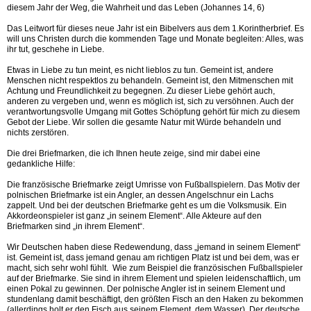
diesem Jahr der Weg, die Wahrheit und das Leben (Johannes 14, 6)
Das Leitwort für dieses neue Jahr ist ein Bibelvers aus dem 1.Korintherbrief. Es
will uns Christen durch die kommenden Tage und Monate begleiten: Alles, was
ihr tut, geschehe in Liebe.
Etwas in Liebe zu tun meint, es nicht lieblos zu tun. Gemeint ist, andere
Menschen nicht respektlos zu behandeln. Gemeint ist, den Mitmenschen mit
Achtung und Freundlichkeit zu begegnen. Zu dieser Liebe gehört auch,
anderen zu vergeben und, wenn es möglich ist, sich zu versöhnen. Auch der
verantwortungsvolle Umgang mit Gottes Schöpfung gehört für mich zu diesem
Gebot der Liebe. Wir sollen die gesamte Natur mit Würde behandeln und
nichts zerstören.
Die drei Briefmarken, die ich Ihnen heute zeige, sind mir dabei eine
gedankliche Hilfe:
Die französische Briefmarke zeigt Umrisse von Fußballspielern. Das Motiv der
polnischen Briefmarke ist ein Angler, an dessen Angelschnur ein Lachs
zappelt. Und bei der deutschen Briefmarke geht es um die Volksmusik. Ein
Akkordeonspieler ist ganz „in seinem Element“. Alle Akteure auf den
Briefmarken sind „in ihrem Element“.
Wir Deutschen haben diese Redewendung, dass „jemand in seinem Element“
ist. Gemeint ist, dass jemand genau am richtigen Platz ist und bei dem, was er
macht, sich sehr wohl fühlt. Wie zum Beispiel die französischen Fußballspieler
auf der Briefmarke. Sie sind in ihrem Element und spielen leidenschaftlich, um
einen Pokal zu gewinnen. Der polnische Angler ist in seinem Element und
stundenlang damit beschäftigt, den größten Fisch an den Haken zu bekommen
(allerdings holt er den Fisch aus seinem Element, dem Wasser). Der deutsche