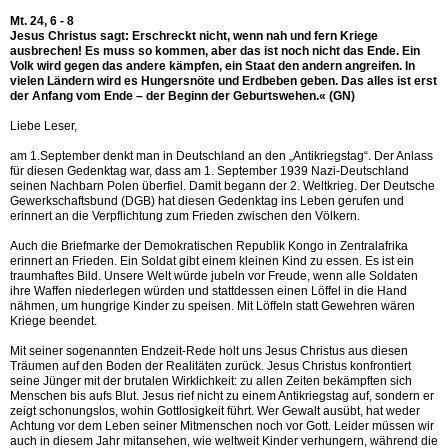
Mt. 24, 6 - 8
Jesus Christus sagt: Erschreckt nicht, wenn nah und fern Kriege
ausbrechen! Es muss so kommen, aber das ist noch nicht das Ende. Ein
Volk wird gegen das andere kämpfen, ein Staat den andern angreifen. In
vielen Ländern wird es Hungersnöte und Erdbeben geben. Das alles ist erst
der Anfang vom Ende – der Beginn der Geburtswehen.« (GN)
Liebe Leser,
am 1.September denkt man in Deutschland an den „Antikriegstag“. Der Anlass
für diesen Gedenktag war, dass am 1. September 1939 Nazi-Deutschland
seinen Nachbarn Polen überfiel. Damit begann der 2. Weltkrieg. Der Deutsche
Gewerkschaftsbund (DGB) hat diesen Gedenktag ins Leben gerufen und
erinnert an die Verpflichtung zum Frieden zwischen den Völkern.
Auch die Briefmarke der Demokratischen Republik Kongo in Zentralafrika
erinnert an Frieden. Ein Soldat gibt einem kleinen Kind zu essen. Es ist ein
traumhaftes Bild. Unsere Welt würde jubeln vor Freude, wenn alle Soldaten
ihre Waffen niederlegen würden und stattdessen einen Löffel in die Hand
nähmen, um hungrige Kinder zu speisen. Mit Löffeln statt Gewehren wären
Kriege beendet.
Mit seiner sogenannten Endzeit-Rede holt uns Jesus Christus aus diesen
Träumen auf den Boden der Realitäten zurück. Jesus Christus konfrontiert
seine Jünger mit der brutalen Wirklichkeit: zu allen Zeiten bekämpften sich
Menschen bis aufs Blut. Jesus rief nicht zu einem Antikriegstag auf, sondern er
zeigt schonungslos, wohin Gottlosigkeit führt. Wer Gewalt ausübt, hat weder
Achtung vor dem Leben seiner Mitmenschen noch vor Gott. Leider müssen wir
auch in diesem Jahr mitansehen, wie weltweit Kinder verhungern, während die