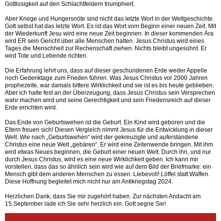
Gottlosigkeit auf den Schlachtfeldern triumphiert.
Aber Kriege und Hungersnöte sind nicht das letzte Wort in der Weltgeschichte.
Gott selbst hat das letzte Wort. Es ist das Wort vom Beginn einer neuen Zeit. Mit
der Wiederkunft Jesu wird eine neue Zeit beginnen. In dieser kommenden Ära
wird ER sein Gericht über alle Menschen halten. Jesus Christus wird eines
Tages die Menschheit zur Rechenschaft ziehen. Nichts bleibt ungesühnt. Er
wird Tote und Lebende richten.
Die Erfahrung lehrt uns, dass auf dieser geschundenen Erde weder Appelle
noch Gedenktage zum Frieden führen. Was Jesus Christus vor 2000 Jahren
prophezeite, war damals bittere Wirklichkeit und sie ist es bis heute geblieben.
Aber ich halte fest an der Überzeugung, dass Jesus Christus sein Versprechen
wahr machen wird und seine Gerechtigkeit und sein Friedensreich auf dieser
Erde errichten wird.
Das Ende von Geburtswehen ist die Geburt. Ein Kind wird geboren und die
Eltern freuen sich! Diesen Vergleich nimmt Jesus für die Entwicklung in dieser
Welt. Wie nach „Geburtswehen“ wird der gekreuzigte und auferstandene
Christus eine neue Welt „gebären“. Er wird eine Zeitenwende bringen. Mit ihm
wird etwas Neues beginnen, die Geburt einer neuen Welt. Durch ihn, und nur
durch Jesus Christus, wird es eine neue Wirklichkeit geben. Ich kann mir
vorstellen, dass das so ähnlich sein wird wie auf dem Bild der Briefmarke: ein
Mensch gibt dem anderen Menschen zu essen. Liebevoll! Löffel statt Waffen.
Diese Hoffnung begleitet mich nicht nur am Antikriegstag 2024.
Herzlichen Dank, dass Sie mir zugehört haben. Zur nächsten Andacht am
15.September lade ich Sie sehr herzlich ein. Gott segne Sie!