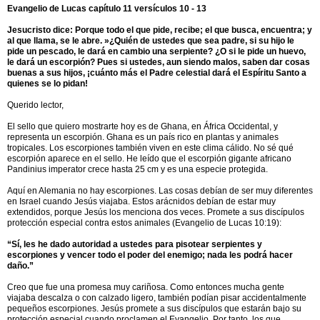
Evangelio de Lucas capítulo 11 versículos 10 - 13
Jesucristo dice: Porque todo el que pide, recibe; el que busca, encuentra; y
al que llama, se le abre. »¿Quién de ustedes que sea padre, si su hijo le
pide un pescado, le dará en cambio una serpiente? ¿O si le pide un huevo,
le dará un escorpión? Pues si ustedes, aun siendo malos, saben dar cosas
buenas a sus hijos, ¡cuánto más el Padre celestial dará el Espíritu Santo a
quienes se lo pidan!
Querido lector,
El sello que quiero mostrarte hoy es de Ghana, en África Occidental, y
representa un escorpión. Ghana es un país rico en plantas y animales
tropicales. Los escorpiones también viven en este clima cálido. No sé qué
escorpión aparece en el sello. He leído que el escorpión gigante africano
Pandinius imperator crece hasta 25 cm y es una especie protegida.
Aquí en Alemania no hay escorpiones. Las cosas debían de ser muy diferentes
en Israel cuando Jesús viajaba. Estos arácnidos debían de estar muy
extendidos, porque Jesús los menciona dos veces. Promete a sus discípulos
protección especial contra estos animales (Evangelio de Lucas 10:19):
“Sí, les he dado autoridad a ustedes para pisotear serpientes y
escorpiones y vencer todo el poder del enemigo; nada les podrá hacer
daño.”
Creo que fue una promesa muy cariñosa. Como entonces mucha gente
viajaba descalza o con calzado ligero, también podían pisar accidentalmente
pequeños escorpiones. Jesús promete a sus discípulos que estarán bajo su
protección especial cuando proclamen el Evangelio. Por tanto, los que