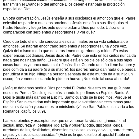
transmiten el Evangelio del amor de Dios deben estar bajo la protección
especial de Dios.
En otra conversación, Jesús enseña a sus discípulos el amor con que el Padre
celestial responde a nuestras oraciones. Jesús enseña a sus discípulos el
Padre Nuestro y luego les pide que le pidan a Dios por todo. Utiliza una
comparación con serpientes y escorpiones. ¿Por qué?
Creo que todo el mundo conocía a estos animales en su vida cotidiana de
entonces. Se habrán encontrado serpientes y escorpiones una y otra vez.
Quizá del mismo modo que nosotros tenemos gorriones y mirlos. En estas
experiencias cotidianas, Jesús dice: «El Padre que está en los cielos nunca da
nada que nos haga daño. El Padre que está en los cielos sólo da a sus hijos
cosas buenas y nunca nada malo. Jesús dice: Cuando un niño tiene hambre y
pide comida a su padre (o a su madre), los padres nunca dan nada que pueda
perjudicar a su hijo. Ninguna persona sensata de este mundo da a su hijo un
escorpión venenoso cuando le pide un huevo. ¡No existe tal cosa absurda!
¡Así que debemos pedir a Dios por todo! El Padre Nuestro es una guía para
nosotros. Pero a Dios le gusta más cuando le pedimos su Espíritu Santo. A
Dios le gusta más darnos el Espíritu Santo cuando se lo pedimos. Porque el
Espíritu Santo es el don más importante que los cristianos necesitamos para
nuestra salvación y para nuestro ministerio (véase San Pablo en la carta a los
Romanos, capítulos 8, 9).
Las «serpientes y escorpiones» que envenenan la vida son „inmoralidad
sexual, impureza y libertinaje; idolatría y brujería; odio, discordia, celos,
arrebatos de ira, rivalidades, disensiones, sectarismos y envidia; borracheras,
orgías, y otras cosas parecidas.” (Esto es lo que escribe el apóstol Pablo en