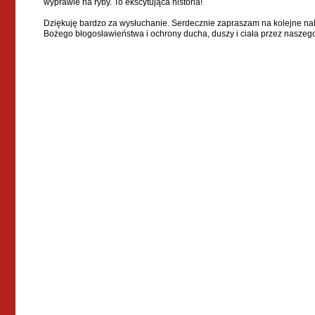
wyprawie na ryby. To ekscytująca historia!
Dziękuję bardzo za wysłuchanie. Serdecznie zapraszam na kolejne na
Bożego błogosławieństwa i ochrony ducha, duszy i ciała przez naszeg