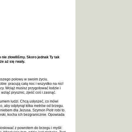
ie złowiliśmy. Skoro jednak Ty tak
 że aż się rwały.
ększego połowu w swoim życiu.
ie: pracują całą noc i wszystko na nic!
acy. Wciąż musisz przygotować łodzie i
ziąć prysznic, zjeść coś i zasnąć.
tłumem ludzi. Chcą usłyszeć, co mówi
o, aby odpłynął kilka metrów od brzegu.
 niebem dla Jezusa. Szymon Piotr robi to.
bieski, kocha ich bezgranicznie. Opowiada
osłować z powrotem do brzegu i myśli: