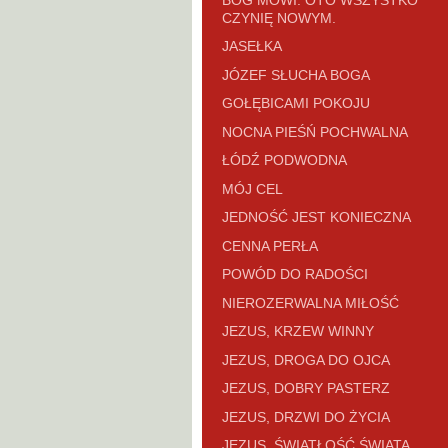
CZYNIĘ NOWYM.
JASEŁKA
JÓZEF SŁUCHA BOGA
GOŁĘBICAMI POKOJU
NOCNA PIEŚŃ POCHWALNA
ŁÓDŹ PODWODNA
MÓJ CEL
JEDNOŚĆ JEST KONIECZNA
CENNA PERŁA
POWÓD DO RADOŚCI
NIEROZERWALNA MIŁOŚĆ
JEZUS, KRZEW WINNY
JEZUS, DROGA DO OJCA
JEZUS, DOBRY PASTERZ
JEZUS, DRZWI DO ŻYCIA
JEZUS, ŚWIATŁOŚĆ ŚWIATA