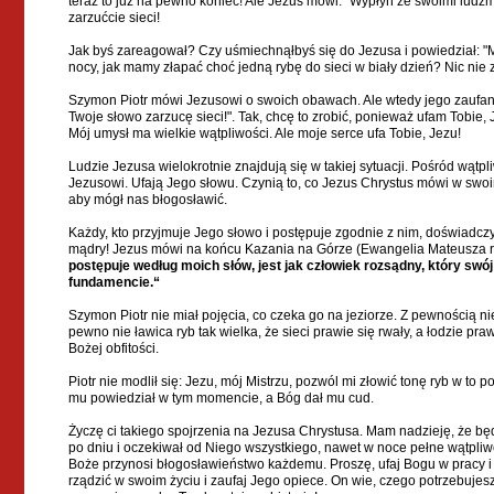
teraz to już na pewno koniec! Ale Jezus mówi: "Wypłyń ze swoimi ludźmi
zarzućcie sieci!
Jak byś zareagował? Czy uśmiechnąłbyś się do Jezusa i powiedział: "Mi
nocy, jak mamy złapać choć jedną rybę do sieci w biały dzień? Nic nie
Szymon Piotr mówi Jezusowi o swoich obawach. Ale wtedy jego zaufan
Twoje słowo zarzucę sieci!". Tak, chcę to zrobić, ponieważ ufam Tobie,
Mój umysł ma wielkie wątpliwości. Ale moje serce ufa Tobie, Jezu!
Ludzie Jezusa wielokrotnie znajdują się w takiej sytuacji. Pośród wąt
Jezusowi. Ufają Jego słowu. Czynią to, co Jezus Chrystus mówi w swoi
aby mógł nas błogosławić.
Każdy, kto przyjmuje Jego słowo i postępuje zgodnie z nim, doświadcz
mądry! Jezus mówi na końcu Kazania na Górze (Ewangelia Mateusza rozd
postępuje według moich słów, jest jak człowiek rozsądny, który s
fundamencie.“
Szymon Piotr nie miał pojęcia, co czeka go na jeziorze. Z pewnością nie
pewno nie ławica ryb tak wielka, że sieci prawie się rwały, a łodzie pr
Bożej obfitości.
Piotr nie modlił się: Jezu, mój Mistrzu, pozwól mi złowić tonę ryb w to po
mu powiedział w tym momencie, a Bóg dał mu cud.
Życzę ci takiego spojrzenia na Jezusa Chrystusa. Mam nadzieję, że bę
po dniu i oczekiwał od Niego wszystkiego, nawet w noce pełne wątpliw
Boże przynosi błogosławieństwo każdemu. Proszę, ufaj Bogu w pracy i
rządzić w swoim życiu i zaufaj Jego opiece. On wie, czego potrzebujesz