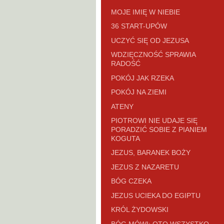
MOJE IMIĘ W NIEBIE
36 START-UPÓW
UCZYĆ SIĘ OD JEZUSA
WDZIĘCZNOŚĆ SPRAWIA
RADOŚĆ
POKÓJ JAK RZEKA
POKÓJ NA ZIEMI
ATENY
PIOTROWI NIE UDAJE SIĘ
PORADZIĆ SOBIE Z PIANIEM
KOGUTA
JEZUS, BARANEK BOŻY
JEZUS Z NAZARETU
BÓG CZEKA
JEZUS UCIEKA DO EGIPTU
KRÓL ŻYDOWSKI
BÓG MÓWI: OTO WSZYSTKO