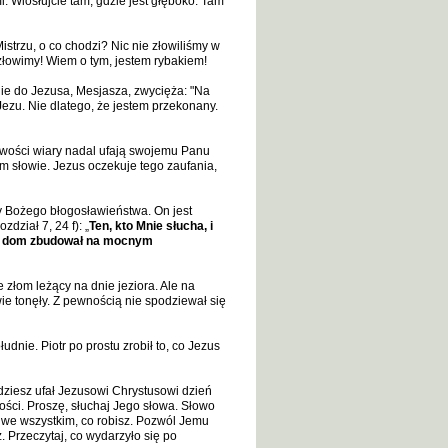
. Wiosłujcie tam, gdzie jest głęboko. Tam
strzu, o co chodzi? Nic nie złowiliśmy w
 złowimy! Wiem o tym, jestem rybakiem!
ie do Jezusa, Mesjasza, zwycięża: "Na
 Jezu. Nie dlatego, że jestem przekonany.
pliwości wiary nadal ufają swojemu Panu
m słowie. Jezus oczekuje tego zaufania,
y Bożego błogosławieństwa. On jest
ział 7, 24 f): „
Ten, kto Mnie słucha, i
wój dom zbudował na mocnym
 złom leżący na dnie jeziora. Ale na
awie tonęły. Z pewnością nie spodziewał się
łudnie. Piotr po prostu zrobił to, co Jezus
dziesz ufał Jezusowi Chrystusowi dzień
ości. Proszę, słuchaj Jego słowa. Słowo
 we wszystkim, co robisz. Pozwól Jemu
. Przeczytaj, co wydarzyło się po