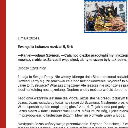
1 maja 2024 r.
Ewangelia Łukasza rozdział 5, 5+6
—Panie!—odparł Szymon. —Całą noc ciężko pracowaliśmy i niczego n
mówisz, zrobię to. Zarzucili więc sieci, ale tym razem były tak pełne,
Drodzy Czytelnicy,
1 maja to Święto Pracy. Nie wiemy, którego dnia Simon dokonał najwi
Dowiadujemy się, że pracował całą noc bez powodzenia. Wyobraź to sob
Jakie to frustrujące? Wracasz zmęczony. Ale jeszcze nie skończyłeś pr
sieci na kolejną nocną zmianę. Dopiero wtedy możesz wrócić do domu, w
Tego dnia wszystko jest inne dla Piotra. Jezus stoi na brzegu z dużym 
Jezus. Jezus wsiada do łodzi należącej do Szymona. Następnie prosi g
W ten sposób będzie mógł lepiej głosić z łodzi. To jak scena pod gołym
Jezus siedzi w łodzi i naucza wielu ludzi. Mówi im, że Bóg, Ojciec nie
im przypowieści o królestwie Bożym. Mówi im o chwale wiary w Boga.
Następnie Jezus kończy swoje przemówienie. Szymon Piotr chce już wi