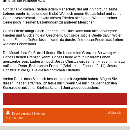
(Brief an die Philipper 4,7).
Gott schenkt diesen Frieden jedem Menschen, der auf ihn hört und seine
Lebensregeln richtig und gut findet. Wer sich gegen Gott auflehnt und seine
Gebote verabscheut, der wird diesen Frieden nie finden. Weder in seiner
Seele noch in seinen Beziehungen zu anderen Menschen.
Gottes Friede bringt Glück. Frieden und Glück kann man nicht erkämpfen.
Frieden und Glück sind ein Geschenk. Gott selbst ist die Quelle dafür. Wo er
seinen Frieden fließen lassen kann, da durchströmt dieser Friede das Leben
wie eine Lebensader.
Die Mosel durchfließt drei Länder. Sie kennt keine Grenzen. So wenig wie
Gottes Frieden Grenzen kennt. Gottes Friede wird in unserem Leben
grenzenlos sein. Laden wir doch Jesus Christus ein, seinen Frieden in uns zu
entfalten. Denn „
Er ist unser Friede.
“ (Brief an die Epheser 2, 14). Jesus
Christus ist die Quelle dieses göttlichen Friedens.
Vielen Dank, dass Sie mich besucht und mir zugehört haben. Mögen Sie
diesen Frieden erfahren. Ich freue mich, wenn Sie mich bei der nächsten
Kurzpredigt mit einer Briefmarke am 1.Juni wieder besuchen.
Webansicht
Druckversion
|
Sitemap
© 2026 Free