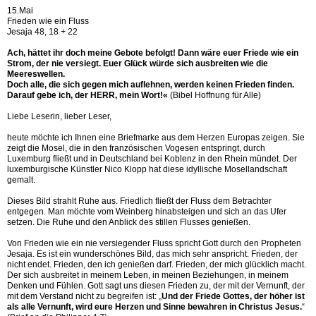
15.Mai
Frieden wie ein Fluss
Jesaja 48, 18 + 22
Ach, hättet ihr doch meine Gebote befolgt! Dann wäre euer Friede wie ein
Strom, der nie versiegt. Euer Glück würde sich ausbreiten wie die
Meereswellen.
Doch alle, die sich gegen mich auflehnen, werden keinen Frieden finden.
Darauf gebe ich, der HERR, mein Wort!«
(Bibel Hoffnung für Alle)
Liebe Leserin, lieber Leser,
heute möchte ich Ihnen eine Briefmarke aus dem Herzen Europas zeigen. Sie
zeigt die Mosel, die in den französischen Vogesen entspringt, durch
Luxemburg fließt und in Deutschland bei Koblenz in den Rhein mündet. Der
luxemburgische Künstler Nico Klopp hat diese idyllische Mosellandschaft
gemalt.
Dieses Bild strahlt Ruhe aus. Friedlich fließt der Fluss dem Betrachter
entgegen. Man möchte vom Weinberg hinabsteigen und sich an das Ufer
setzen. Die Ruhe und den Anblick des stillen Flusses genießen.
Von Frieden wie ein nie versiegender Fluss spricht Gott durch den Propheten
Jesaja. Es ist ein wunderschönes Bild, das mich sehr anspricht. Frieden, der
nicht endet. Frieden, den ich genießen darf. Frieden, der mich glücklich macht.
Der sich ausbreitet in meinem Leben, in meinen Beziehungen, in meinem
Denken und Fühlen. Gott sagt uns diesen Frieden zu, der mit der Vernunft, der
mit dem Verstand nicht zu begreifen ist: „
Und der Friede Gottes, der höher ist
als alle Vernunft, wird eure Herzen und Sinne bewahren in Christus Jesus.
“