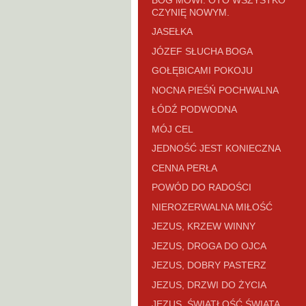
CZYNIĘ NOWYM.
JASEŁKA
JÓZEF SŁUCHA BOGA
GOŁĘBICAMI POKOJU
NOCNA PIEŚŃ POCHWALNA
ŁÓDŹ PODWODNA
MÓJ CEL
JEDNOŚĆ JEST KONIECZNA
CENNA PERŁA
POWÓD DO RADOŚCI
NIEROZERWALNA MIŁOŚĆ
JEZUS, KRZEW WINNY
JEZUS, DROGA DO OJCA
JEZUS, DOBRY PASTERZ
JEZUS, DRZWI DO ŻYCIA
JEZUS, ŚWIATŁOŚĆ ŚWIATA