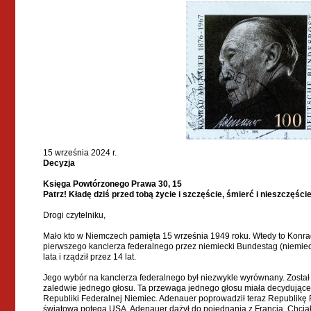
15 września 2024 r.
Decyzja
Księga Powtórzonego Prawa 30, 15
Patrz! Kładę dziś przed tobą życie i szczęście, śmierć i nieszczęście
Drogi czytelniku,
Mało kto w Niemczech pamięta 15 września 1949 roku. Wtedy to Konra
pierwszego kanclerza federalnego przez niemiecki Bundestag (niemiec
lata i rządził przez 14 lat.
Jego wybór na kanclerza federalnego był niezwykle wyrównany. Został
zaledwie jednego głosu. Ta przewaga jednego głosu miała decydujące z
Republiki Federalnej Niemiec. Adenauer poprowadził teraz Republikę 
światową potęgą USA. Adenauer dążył do pojednania z Francją. Chciał i