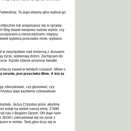
 Federalnej. To jego własny głos wybrał go
politycznie lub angażujesz się w sprawy
ych Bóg dawał swojemu ludowi wybór, czy
 szczęściem a nieszczęściem, między
olwiek wybiera przeciwko mnie, wybiera
ział w zwycięstwie nad śmiercią z Jezusem
ją życie, wybierają dobro. Zachęcam do
ycie. Każde zdanie przynosi światło.
uchaczy nawet w tamtych czasach. Mówi o
ej stronie, jest przeciwko Mnie. A kto ze
mogę zdecydować, czy głosować, czy
 Chrystus daje każdemu człowiekowi
ydata. Jezus Chrystus prosi, abyśmy
eż wziął na siebie naszą winę. Z NIM
dnał nas z Bogiem Ojcem. ON daje nam
ł JEGO i zdecydował się na życie z
em w niebie. Twój głos liczy się w