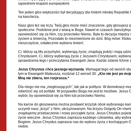
sąsiednimi krajami europejskimi.
Ten jeden głos większości był decydujący dla historii młodej Republiki
na kanclerza.
Nasz głos też się liczy. Twój głos może mieć znaczenie, gdy głosujesz 
społeczne. Podobnie jest z wiarą w Boga. Nawet w czasach starożytn
opowiedzieć się za Nim, czy przeciwko Niemu. Była to decyzja między
życiem a śmiercią. Pozostało to niezmienione do dziś. Bóg mówi: Ktok
nieszczęście, ostatecznie wybiera śmierć.
Ci, którzy są Mu przychylni, wybierają życie, znajdują pokój i mają ud
Chrystusem. Ci, którzy wybierają życie z Jezusem Chrystusem, wybiera
sprawdzenia tego i przeczytania Ewangelii Jana. Każde zdanie tchnie ż
Jezus Chrystus chce jasnego wyznania
. Wymagał tego od swoich sł
tym w Ewangelii Mateusza, rozdział 12 werset 30:
„Kto nie jest po moj
Mną nie zbiera, ten rozprasza.“
Dla niego nie ma „niegłosujących”, tak jak w polityce. W demokracji 
odwrócić się od polityki. W przypadku Boga nie jest to możliwe. Jezus
wybór, by opowiedział się za Nim lub przeciwko Niemu.
Na karcie do głosowania można postawić krzyżyk obok wybranego kand
uczynili nasz „krzyż” z Nim, ukrzyżowanym. Na krzyżu Golgoty On równi
znajdujemy przebaczenie i nowy początek życia. Jezus Chrystus poje
życie wieczne. Jezus Chrystus zaprasza każdego człowieka, aby wybra
Bogiem. Jezus Chrystus zaprasza nas do wyboru życia z kochającym Ojc
niebie.