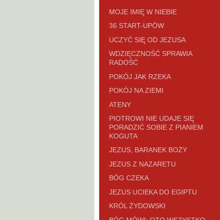
MOJE IMIĘ W NIEBIE
36 START-UPÓW
UCZYĆ SIĘ OD JEZUSA
WDZIĘCZNOŚĆ SPRAWIA
RADOŚĆ
POKÓJ JAK RZEKA
POKÓJ NA ZIEMI
ATENY
PIOTROWI NIE UDAJE SIĘ
PORADZIĆ SOBIE Z PIANIEM
KOGUTA
JEZUS, BARANEK BOŻY
JEZUS Z NAZARETU
BÓG CZEKA
JEZUS UCIEKA DO EGIPTU
KRÓL ŻYDOWSKI
BÓG MÓWI: OTO WSZYSTKO