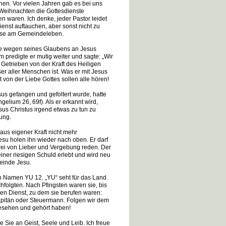
ehen. Vor vielen Jahren gab es bei uns
 Weihnachten die Gottesdienste
 waren. Ich denke, jeder Pastor leidet
nst auftauchen, aber sonst nicht zu
resse am Gemeindeleben.
rde wegen seines Glaubens an Jesus
m predigte er mutig weiter und sagte: „Wir
etrieben von der Kraft des Heiligen
ser aller Menschen ist. Was er mit Jesus
t von der Liebe Gottes sollen alle hören!
sus gefangen und gefoltert wurde, hatte
elium 26, 69f). Als er erkannt wird,
esus Christus irgend etwas zu tun zu
dung.
aus eigener Kraft nicht mehr
u holen ihn wieder nach oben. Er darf
rei von Lieber und Vergebung reden. Der
iner riesigen Schuld erlebt und wird neu
meinde Jesu.
en Namen YU 12. „YU“ seht für das Land.
hfolgten. Nach Pfingsten waren sie, bis
 den Dienst, zu dem sie berufen waren:
Kapitän oder Steuermann. Folgen wir dem
 gesehen und gehört haben!
 Sie an Geist, Seele und Leib. Ich freue