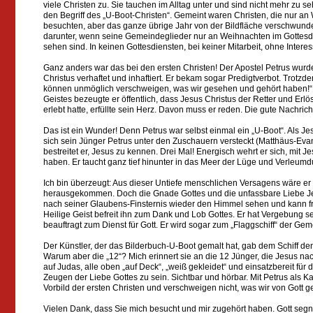
viele Christen zu. Sie tauchen im Alltag unter und sind nicht mehr zu s
den Begriff des „U-Boot-Christen“. Gemeint waren Christen, die nur an
besuchten, aber das ganze übrige Jahr von der Bildfläche verschwunden
darunter, wenn seine Gemeindeglieder nur an Weihnachten im Gottesdie
sehen sind. In keinen Gottesdiensten, bei keiner Mitarbeit, ohne Inte
Ganz anders war das bei den ersten Christen! Der Apostel Petrus wu
Christus verhaftet und inhaftiert. Er bekam sogar Predigtverbot. Trotzde
können unmöglich verschweigen, was wir gesehen und gehört haben!“ G
Geistes bezeugte er öffentlich, dass Jesus Christus der Retter und Erlö
erlebt hatte, erfüllte sein Herz. Davon muss er reden. Die gute Nachrich
Das ist ein Wunder! Denn Petrus war selbst einmal ein „U-Boot“. Als Je
sich sein Jünger Petrus unter den Zuschauern versteckt (Matthäus-Evang
bestreitet er, Jesus zu kennen. Drei Mal! Energisch wehrt er sich, mit J
haben. Er taucht ganz tief hinunter in das Meer der Lüge und Verleum
Ich bin überzeugt: Aus dieser Untiefe menschlichen Versagens wäre er 
herausgekommen. Doch die Gnade Gottes und die unfassbare Liebe Jes
nach seiner Glaubens-Finsternis wieder den Himmel sehen und kann f
Heilige Geist befreit ihn zum Dank und Lob Gottes. Er hat Vergebung se
beauftragt zum Dienst für Gott. Er wird sogar zum „Flaggschiff“ der Ge
Der Künstler, der das Bilderbuch-U-Boot gemalt hat, gab dem Schiff d
Warum aber die „12“? Mich erinnert sie an die 12 Jünger, die Jesus nac
auf Judas, alle oben „auf Deck“, „weiß gekleidet“ und einsatzbereit für
Zeugen der Liebe Gottes zu sein. Sichtbar und hörbar. Mit Petrus als 
Vorbild der ersten Christen und verschweigen nicht, was wir von Gott
Vielen Dank, dass Sie mich besucht und mir zugehört haben. Gott segne