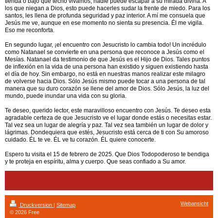
tienda o bajo qué techo vivamos, nadie puede escapar a su mirada divina. A
los que niegan a Dios, esto puede hacerles sudar la frente de miedo. Para los
santos, les llena de profunda seguridad y paz interior. A mí me consuela que
Jesús me ve, aunque en ese momento no sienta su presencia. Él me vigila.
Eso me reconforta.
En segundo lugar, ¡el encuentro con Jesucristo lo cambia todo! Un incrédulo
como Natanael se convierte en una persona que reconoce a Jesús como el
Mesías. Natanael da testimonio de que Jesús es el Hijo de Dios. Tales puntos
de inflexión en la vida de una persona han existido y siguen existiendo hasta
el día de hoy. Sin embargo, no está en nuestras manos realizar este milagro
de volverse hacia Dios. Sólo Jesús mismo puede tocar a una persona de tal
manera que su duro corazón se llene del amor de Dios. Sólo Jesús, la luz del
mundo, puede inundar una vida con su gloria.
Te deseo, querido lector, este maravilloso encuentro con Jesús. Te deseo esta
agradable certeza de que Jesucristo ve el lugar donde estás o necesitas estar.
Tal vez sea un lugar de alegría y paz. Tal vez sea también un lugar de dolor y
lágrimas. Dondequiera que estés, Jesucristo está cerca de ti con Su amoroso
cuidado. ÉL te ve. ÉL ve tu corazón. ÉL quiere conocerte.
Espero tu visita el 15 de febrero de 2025. Que Dios Todopoderoso te bendiga
y te proteja en espíritu, alma y cuerpo. Que seas confiado a Su amor.
Webansicht
Druckversion
|
Sitemap
© 2026 Free