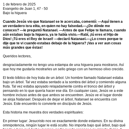
1 de febrero de 2025
Evangelio de Juan 1, 47 - 50
Bajo la higuera
Cuando Jesús vio que Natanael se le acercaba, comentó: —Aquí tienen a
un verdadero isra elita, en quien no hay falsedad.—¿De dónde me
conoces? —le preguntó Natanael. —Antes de que Felipe te llamara, cuando
aún estabas bajo la higuera, ya te había visto.—Rabí, ¡tú eres el Hijo de
Dios! ¡Tú eres el Rey de Israel! —declaró Natanael.—¿Lo crees porque te
dije que te vi cuando estabas debajo de la higuera? ¡Vas a ver aun cosas
más grandes que éstas!
Queridos lectores,
desgraciadamente no tengo una estampa de una higuera para mostraros. Así
que hoy me gustaría mostrarles un sello griego con un hermoso olivo crecido.
El texto bíblico de hoy trata de un árbol. Un hombre llamado Natanael estaba
bajo un árbol. Tal vez estaba sentado a la sombra del árbol y comiendo alguna
fruta. Tal vez estaba apoyado relajadamente contra el tronco del árbol y
pensando en lo que quería hacer ese día. En cualquier caso, Jesús ve a este
hombre incluso antes de que ambos se encuentren. Jesús ve el lugar donde
se aloja Natanael. Después de dejar el árbol, Natanael se encuentra con
Jesús. Este encuentro lo convierte en discípulo de Jesús.
Esta historia me muestra dos verdades espirituales:
En primer lugar: Jesucristo nos ve exactamente donde estamos. En su divina
omnipotencia, ningún lugar le está oculto. No importa bajo qué árbol, bajo qué