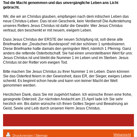
Tod die Macht genommen und das unvergängliche Leben ans Licht
gebracht.
Wir, die wir an Christus glauben, empfangen nach dem irdischen Leben das
neue Christus-Leben. Das ist ein Geschenk, kein Verdienst! Die Auferstehung
unseres Retters Jesus Christus ist dafür die Gewähr. Wer Jesus Christus
vertraut, den beschenkt er mit neuem, ewigem Leben.
Dass Jesus Christus der ERSTE der neuen Schöpfung ist, soll diese alte
Briefmarke der „Deutschen Bundespost“ mit der schönen 1 symbolisieren.
Diese Briefmarke hatte damals den geringsten Wert, nämlich 1 Pfennig. Ganz
anders die rettende Osterbotschaft. Sie hat einen unvorstellbaren Wert für uns:
Jesus Christus ist und bleibt die Nummer 1 im Leben und im Sterben. Jesus
Christus ist der Retter vom ewigen Tod.
Bitte machen Sie Jesus Christus zu Ihrer Nummer 1 im Leben. Dann können
Sie das Osterfest feiern in der Gewissheit, dass ER, der Sieger, ewiges Leben
schenkt. Es beginnt schon heute und kann von keiner Macht der Welt
genommen werden.
Herzlichen Dank, dass Sie mir zugehört haben. Ich wünsche Ihnen eine frohe,
gesegnete Osterzeit. Zur nächsten Andacht am 15.April lade ich Sie sehr
herzlich ein. Bis dahin wünsche ich Ihnen Gottes Segen und Bewahrung an
Geist, Seele und Leib durch unseren Herrn Jesus Christus.
Webansicht
Druckversion
|
Sitemap