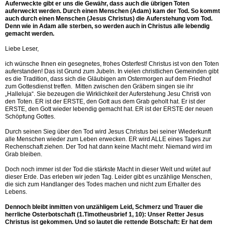
Auferweckte gibt er uns die Gewähr, dass auch die übrigen Toten
auferweckt werden. Durch einen Menschen (Adam) kam der Tod. So kommt
auch durch einen Menschen (Jesus Christus) die Auferstehung vom Tod.
Denn wie in Adam alle sterben, so werden auch in Christus alle lebendig
gemacht werden.
Liebe Leser,
ich wünsche Ihnen ein gesegnetes, frohes Osterfest! Christus ist von den Toten
auferstanden! Das ist Grund zum Jubeln. In vielen christlichen Gemeinden gibt
es die Tradition, dass sich die Gläubigen am Ostermorgen auf dem Friedhof
zum Gottesdienst treffen. Mitten zwischen den Gräbern singen sie ihr
„Halleluja“. Sie bezeugen die Wirklichkeit der Auferstehung Jesu Christi von
den Toten. ER ist der ERSTE, den Gott aus dem Grab geholt hat. Er ist der
ERSTE, den Gott wieder lebendig gemacht hat. ER ist der ERSTE der neuen
Schöpfung Gottes.
Durch seinen Sieg über den Tod wird Jesus Christus bei seiner Wiederkunft
alle Menschen wieder zum Leben erwecken. ER wird ALLE eines Tages zur
Rechenschaft ziehen. Der Tod hat dann keine Macht mehr. Niemand wird im
Grab bleiben.
Doch noch immer ist der Tod die stärkste Macht in dieser Welt und wütet auf
dieser Erde. Das erleben wir jeden Tag. Leider gibt es unzählige Menschen,
die sich zum Handlanger des Todes machen und nicht zum Erhalter des
Lebens.
Dennoch bleibt inmitten von unzähligem Leid, Schmerz und Trauer die
herrliche Osterbotschaft (1.Timotheusbrief 1, 10): Unser Retter Jesus
Christus ist gekommen. Und so lautet die rettende Botschaft: Er hat dem