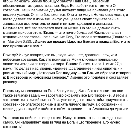
чтобы показать Божью любящую заботу. Наш Отец Небесный
обеспечивает их существование. Ведь Бог заботится о том, что Он
сотворил. Наши пернатые друзья находят пищу, не прилагая для этого
никаких усилий. Они не беспокоятся. Они и не могут. Но человек может, и
часто делает это в избытке. Иисус увещевает своих слушателей не
заниматься исключительно едой и питьем, одеждой и деньгами.
Разумеется, всё это является частью жизни. Но это не должно быть
главным приоритетом. Жизнь — это нечто большее! Жизнь означает
отдавать первостепенное значение Богу, Его воле и желаниям (Евангелие
от Матфея 6:33):
„Ищите же прежде Царства Божия и правды Его, и это
все приложится вам.“
Почему? Иисус говорит, что вы, люди, «ценнее, драгоценнее», чем
небесные создания. Как это понимать? Моим ключом к пониманию
является история сотворения мира. В книге Бытия, глава 1, стих 27, я
вижу, что делает нас, людей, «ценнее, драгоценнее», чем животный и
растительный мир:
„І створив Бог людину — за Божим образом створив
її; Він створив їх чоловіком і жінкою.“
Именно это подобие и составляет
разницу.
Поскольку мы созданы по Его образу и подобию, Бог возлагает на нас
также великую задачу — заботливо охранять всё Его творение. В этом и
заключается великий вызов. Речь уже не идёт о том, чтобы приумножать
собственное благосостояние и искать личную выгоду, а о сохранении
жизни других людей и заботе о всём творении — от Амазонки до Арктики.
Указывая на небо и летящих птиц, Иисус отвлекает наш взгляд от нас
самих. Он направляет наш взгляд на Бога и Его творение. Его нужно
сохранить!