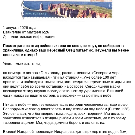
1 августа 2026 года
Евангелие от Матфея 6:26
Дополнительная информация
Посмотрите на птиц небесных: они не сеют, не жнут, не собирают в
хранилища, однако ваш Небесный Отец питает их. Неужели вы менее
ценны, чем птицы?
Уважаемые читатели,
на немецком острове Гельголанд, расположенном в Северном море,
находится так называемая «птичья станция». Уже более 100 лет
орнитологи наблюдают там за тем, как гнездятся перелетные птицы и как
они ведут себя во время остановки на острове. Сегодняшняя марка
посвящена этому научно-исследовательскому учреждению. В нижней
части марки вы видите остров, а в верхней — стаю птиц в небе.
Птицы в небе — неотъемлемая часть истории человечества. Ещё в раю
Бог поручил человеку властвовать и над птицами под небом (Бытие 1:28).
Это означает, что Бог вверяет нам, людям, всех творений. Мы должны
заботливо относиться к птицам, рыбам и всем животным, да и ко всему
творению в целом. Мы, люди, должны беречь и лелеять их.
В своей Нагорной проповеди Иисус приводит в пример птиц под небом,