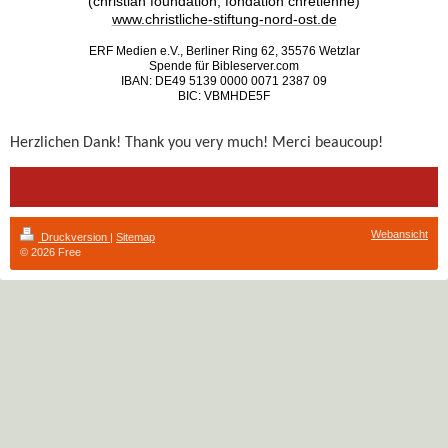
(christian foundation, fondation chrétienne)
www.christliche-stiftung-nord-ost.de
ERF Medien e.V., Berliner Ring 62, 35576 Wetzlar
Spende für Bibleserver.com
IBAN: DE49 5139 0000 0071 2387 09
BIC: VBMHDE5F
Herzlichen Dank! Thank you very much! Merci beaucoup!
Webansicht
Druckversion
|
Sitemap
© 2026 Free