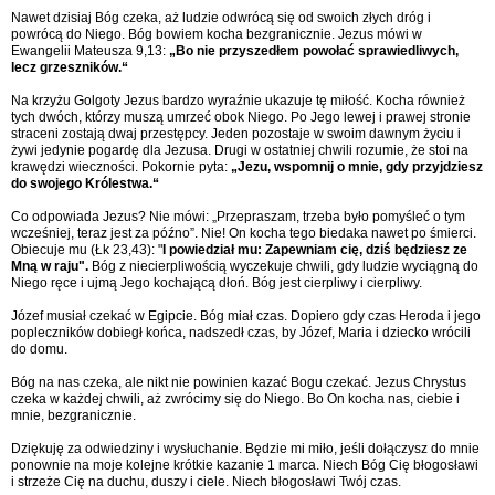
Nawet dzisiaj Bóg czeka, aż ludzie odwrócą się od swoich złych dróg i
powrócą do Niego. Bóg bowiem kocha bezgranicznie. Jezus mówi w
Ewangelii Mateusza 9,13:
„Bo nie przyszedłem powołać sprawiedliwych,
lecz grzeszników.“
Na krzyżu Golgoty Jezus bardzo wyraźnie ukazuje tę miłość. Kocha również
tych dwóch, którzy muszą umrzeć obok Niego. Po Jego lewej i prawej stronie
straceni zostają dwaj przestępcy. Jeden pozostaje w swoim dawnym życiu i
żywi jedynie pogardę dla Jezusa. Drugi w ostatniej chwili rozumie, że stoi na
krawędzi wieczności. Pokornie pyta:
„Jezu, wspomnij o mnie, gdy przyjdziesz
do swojego Królestwa.“
Co odpowiada Jezus? Nie mówi: „Przepraszam, trzeba było pomyśleć o tym
wcześniej, teraz jest za późno”. Nie! On kocha tego biedaka nawet po śmierci.
Obiecuje mu (Łk 23,43): "
I powiedział mu: Zapewniam cię, dziś będziesz ze
Mną w raju".
Bóg z niecierpliwością wyczekuje chwili, gdy ludzie wyciągną do
Niego ręce i ujmą Jego kochającą dłoń. Bóg jest cierpliwy i cierpliwy.
Józef musiał czekać w Egipcie. Bóg miał czas. Dopiero gdy czas Heroda i jego
popleczników dobiegł końca, nadszedł czas, by Józef, Maria i dziecko wrócili
do domu.
Bóg na nas czeka, ale nikt nie powinien kazać Bogu czekać. Jezus Chrystus
czeka w każdej chwili, aż zwrócimy się do Niego. Bo On kocha nas, ciebie i
mnie, bezgranicznie.
Dziękuję za odwiedziny i wysłuchanie. Będzie mi miło, jeśli dołączysz do mnie
ponownie na moje kolejne krótkie kazanie 1 marca. Niech Bóg Cię błogosławi
i strzeże Cię na duchu, duszy i ciele. Niech błogosławi Twój czas.