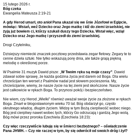
15 lutego 2026 r.
Bóg czeka
Ewangelia Mateusza 2:19-21
A gdy Herod umarł, oto anioł Pana ukazał się we śnie Józefowi w Egipcie,
mówiąc: Wstań, weź Dziecko oraz Jego matkę i idź do ziemi izraelskiej, nie
żyją już bowiem ci, którzy szukali duszy tego Dziecka. Wstał więc, wziął
Dziecko oraz Jego matkę i przyszedł do ziemi izraelskiej.
Drogi Czytelniku,
Dzisiejszy niemiecki znaczek pocztowy przedstawia zegar fletowy. Zegary te to
cenne dzieła sztuki. Nie tylko wskazują porę dnia, ale także grają piękną
melodię o określonej porze.
W Psalmie 31 muzyk Dawid pisze: „
W Twoim ręku są moje czasy”
. Dawid
zdawał sobie sprawę, że każda godzina życia jest darem od Boga. Dla wielu
chrześcijan ten werset z Psalmów nadal jest słowem pocieszenia. My,
chrześcijanie, wiemy, że nasze życie na tej ziemi jest skończone. Nasze życie
jest całkowicie w rękach Boga. To przynosi pokój i bezpieczeństwo.
Nie wiem, czy Herod „Wielki” również uważał swoje życie za złożone w rękach
Boga. Zmarł w błogosławionym wieku 70 lat. Bóg obdarzył go, często
okrutnego władcę, długim życiem. Widzę w tym Bożą cierpliwość wobec niego.
Bóg jest cierpliwy nawet wobec tych, którzy Go odrzucają i gardzą Jego wolą.
Bóg mówi przez proroka Ezechiela (Ezechiela 18:23):
Czy więc rzeczywiście lubuję się w śmierci bezbożnego? – oświadczenie
Pana JHWH. – Czy nie raczej w tym, by się odwrócił od swoich dróg i żył?