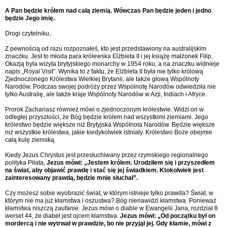
A Pan będzie królem nad całą ziemią. Wówczas Pan będzie jeden i jedno
będzie Jego imię.
Drogi czytelniku,
Z pewnością od razu rozpoznałeś, kto jest przedstawiony na australijskim
znaczku. Jest to młoda para królewska Elżbieta II i jej książę małżonek Filip.
Okazją była wizyta brytyjskiego monarchy w 1954 roku, a na znaczku widnieje
napis „Royal Visit”. Wynika to z faktu, że Elżbieta II była nie tylko królową
Zjednoczonego Królestwa Wielkiej Brytanii, ale także głową Wspólnoty
Narodów. Podczas swojej podróży przez Wspólnotę Narodów odwiedziła nie
tylko Australię, ale także kraje Wspólnoty Narodów w Azji, Indiach i Afryce.
Prorok Zachariasz również mówi o zjednoczonym królestwie. Widzi on w
odległej przyszłości, że Bóg będzie królem nad wszystkimi ziemiami. Jego
królestwo będzie większe niż Brytyjska Wspólnota Narodów. Będzie większe
niż wszystkie królestwa, jakie kiedykolwiek istniały. Królestwo Boże obejmie
całą kulę ziemską.
Kiedy Jezus Chrystus jest przesłuchiwany przez rzymskiego regionalnego
polityka Piłata,
Jezus mówi: „Jestem królem. Urodziłem się i przyszedłem
na świat, aby objawić prawdę i stać się jej świadkiem. Ktokolwiek jest
zainteresowany prawdą, będzie mnie słuchał”.
Czy możesz sobie wyobrazić świat, w którym istnieje tylko prawda? Świat, w
którym nie ma już kłamstwa i oszustwa? Bóg nienawidzi kłamstwa. Ponieważ
kłamstwa niszczą zaufanie. Jezus mówi o diable w Ewangelii Jana, rozdział 8
werset 44, że diabeł jest ojcem kłamstwa.
Jezus mówi: „Od początku był on
mordercą i nie wytrwał w prawdzie, bo nie przyjął jej. Gdy kłamie, mówi z