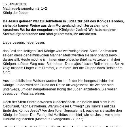
15.Januar 2026
Matthäus-Evangelium 2, 1+2
König der Juden
Da Jesus geboren war zu Bethlehem in Judäa zur Zeit des Königs Herodes,
siehe, da kamen Weise aus dem Morgenland nach Jerusalem und
sprachen: Wo ist der neugeborene König der Juden? Wir haben seinen
Stern aufgehen sehen und sind gekommen, ihn anzubeten.
Liebe Leserin, lieber Leser,
das Fest der Heiligen Drei Könige wird weltweit gefeiert. Auch Briefmarken
zeigen diese geheimnisvollen Männer. Meist werden sie sehr phantasievoll
dargestellt. Heute möchte ich Ihnen eine britische Briefmarke zeigen mit drei
Königen auf dem Weg nach Bethlehem. Der majestätische Reiter an der Spitze
zeigt mit dem Finger zum Himmel, zum Stern, der die Gruppe nach Bethlehem
führt.
Aus den biblischen Weisen wurden im Laufe der Kirchengeschichte drei
Könige. Leider wird der Grund der Reise oft vergessen! Die Weisen sind
unterwegs, um den neugeborenen König der Juden anzubeten. Sie wollen
Jesus, den Messias, ehren.
Doch der Stern führt die Weisen zunächst nach Jerusalem und nicht zum
Geburtsort, nach Bethlehem. Warum dieser Umweg? Ein Hinweis auf das
Ende des Königs Jesus? Vor den Toren Jerusalems kreuzigten sie später den
König der Juden. Der Evangelist Matthäus berichtet, wie sie Jesus vor seiner
Hinrichtung folterten (Matthäus-Evangelium 27, 27-f):