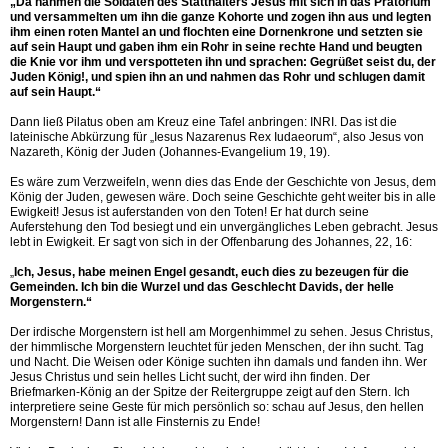
„Da nahmen die Soldaten des Statthalters Jesus mit sich in das Prätorium
und versammelten um ihn die ganze Kohorte und zogen ihn aus und legten
ihm einen roten Mantel an und flochten eine Dornenkrone und setzten sie
auf sein Haupt und gaben ihm ein Rohr in seine rechte Hand und beugten
die Knie vor ihm und verspotteten ihn und sprachen: Gegrüßet seist du, der
Juden König!, und spien ihn an und nahmen das Rohr und schlugen damit
auf sein Haupt.“
Dann ließ Pilatus oben am Kreuz eine Tafel anbringen: INRI. Das ist die
lateinische Abkürzung für „Iesus Nazarenus Rex Iudaeorum“, also Jesus von
Nazareth, König der Juden (Johannes-Evangelium 19, 19).
Es wäre zum Verzweifeln, wenn dies das Ende der Geschichte von Jesus, dem
König der Juden, gewesen wäre. Doch seine Geschichte geht weiter bis in alle
Ewigkeit! Jesus ist auferstanden von den Toten! Er hat durch seine
Auferstehung den Tod besiegt und ein unvergängliches Leben gebracht. Jesus
lebt in Ewigkeit. Er sagt von sich in der Offenbarung des Johannes, 22, 16:
„
Ich, Jesus, habe meinen Engel gesandt, euch dies zu bezeugen für die
Gemeinden. Ich bin die Wurzel und das Geschlecht Davids, der helle
Morgenstern.“
Der irdische Morgenstern ist hell am Morgenhimmel zu sehen. Jesus Christus,
der himmlische Morgenstern leuchtet für jeden Menschen, der ihn sucht. Tag
und Nacht. Die Weisen oder Könige suchten ihn damals und fanden ihn. Wer
Jesus Christus und sein helles Licht sucht, der wird ihn finden. Der
Briefmarken-König an der Spitze der Reitergruppe zeigt auf den Stern. Ich
interpretiere seine Geste für mich persönlich so: schau auf Jesus, den hellen
Morgenstern! Dann ist alle Finsternis zu Ende!