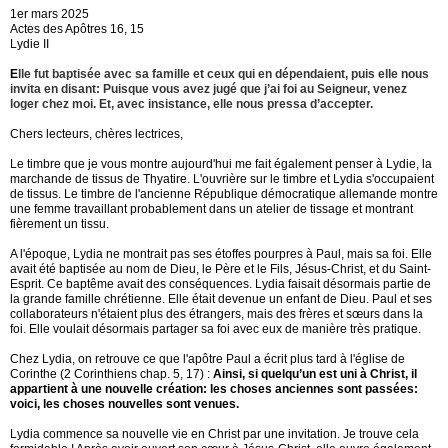
1er mars 2025
Actes des Apôtres 16, 15
Lydie II
E
lle fut baptisée avec sa famille et ceux qui en dépendaient, puis elle nous
invita en disant: Puisque vous avez jugé que j’ai foi au Seigneur, venez
loger chez moi. Et, avec insistance, elle nous pressa d’accepter.
Chers lecteurs, chères lectrices,
Le timbre que je vous montre aujourd'hui me fait également penser à Lydie, la
marchande de tissus de Thyatire. L'ouvrière sur le timbre et Lydia s'occupaient
de tissus. Le timbre de l'ancienne République démocratique allemande montre
une femme travaillant probablement dans un atelier de tissage et montrant
fièrement un tissu.
A l'époque, Lydia ne montrait pas ses étoffes pourpres à Paul, mais sa foi. Elle
avait été baptisée au nom de Dieu, le Père et le Fils, Jésus-Christ, et du Saint-
Esprit. Ce baptême avait des conséquences. Lydia faisait désormais partie de
la grande famille chrétienne. Elle était devenue un enfant de Dieu. Paul et ses
collaborateurs n'étaient plus des étrangers, mais des frères et sœurs dans la
foi. Elle voulait désormais partager sa foi avec eux de manière très pratique.
Chez Lydia, on retrouve ce que l'apôtre Paul a écrit plus tard à l'église de
Corinthe (2 Corinthiens chap. 5, 17) :
Ainsi, si quelqu’un est uni à Christ, il
appartient à une nouvelle création: les choses anciennes sont passées:
voici, les choses nouvelles sont venues.
Lydia commence sa nouvelle vie en Christ par une invitation. Je trouve cela