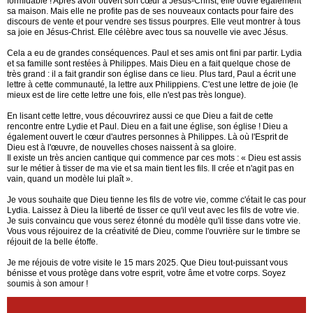
formidable ! Après avoir ouvert son cœur à Jésus-Christ, elle ouvre également
sa maison. Mais elle ne profite pas de ses nouveaux contacts pour faire des
discours de vente et pour vendre ses tissus pourpres. Elle veut montrer à tous
sa joie en Jésus-Christ. Elle célèbre avec tous sa nouvelle vie avec Jésus.
Cela a eu de grandes conséquences. Paul et ses amis ont fini par partir. Lydia
et sa famille sont restées à Philippes. Mais Dieu en a fait quelque chose de
très grand : il a fait grandir son église dans ce lieu. Plus tard, Paul a écrit une
lettre à cette communauté, la lettre aux Philippiens. C'est une lettre de joie (le
mieux est de lire cette lettre une fois, elle n'est pas très longue).
En lisant cette lettre, vous découvrirez aussi ce que Dieu a fait de cette
rencontre entre Lydie et Paul. Dieu en a fait une église, son église ! Dieu a
également ouvert le cœur d'autres personnes à Philippes. Là où l'Esprit de
Dieu est à l'œuvre, de nouvelles choses naissent à sa gloire.
Il existe un très ancien cantique qui commence par ces mots : « Dieu est assis
sur le métier à tisser de ma vie et sa main tient les fils. Il crée et n'agit pas en
vain, quand un modèle lui plaît ».
Je vous souhaite que Dieu tienne les fils de votre vie, comme c'était le cas pour
Lydia. Laissez à Dieu la liberté de tisser ce qu'il veut avec les fils de votre vie.
Je suis convaincu que vous serez étonné du modèle qu'il tisse dans votre vie.
Vous vous réjouirez de la créativité de Dieu, comme l'ouvrière sur le timbre se
réjouit de la belle étoffe.
Je me réjouis de votre visite le 15 mars 2025. Que Dieu tout-puissant vous
bénisse et vous protège dans votre esprit, votre âme et votre corps. Soyez
soumis à son amour !