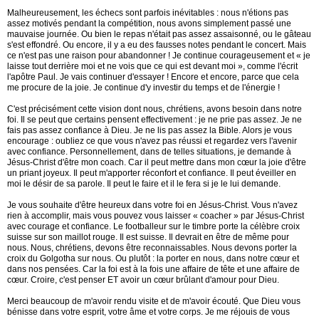
Malheureusement, les échecs sont parfois inévitables : nous n'étions pas
assez motivés pendant la compétition, nous avons simplement passé une
mauvaise journée. Ou bien le repas n'était pas assez assaisonné, ou le gâteau
s'est effondré. Ou encore, il y a eu des fausses notes pendant le concert. Mais
ce n'est pas une raison pour abandonner ! Je continue courageusement et « je
laisse tout derrière moi et ne vois que ce qui est devant moi », comme l'écrit
l'apôtre Paul. Je vais continuer d'essayer ! Encore et encore, parce que cela
me procure de la joie. Je continue d'y investir du temps et de l'énergie !
C'est précisément cette vision dont nous, chrétiens, avons besoin dans notre
foi. Il se peut que certains pensent effectivement : je ne prie pas assez. Je ne
fais pas assez confiance à Dieu. Je ne lis pas assez la Bible. Alors je vous
encourage : oubliez ce que vous n'avez pas réussi et regardez vers l'avenir
avec confiance. Personnellement, dans de telles situations, je demande à
Jésus-Christ d'être mon coach. Car il peut mettre dans mon cœur la joie d'être
un priant joyeux. Il peut m'apporter réconfort et confiance. Il peut éveiller en
moi le désir de sa parole. Il peut le faire et il le fera si je le lui demande.
Je vous souhaite d'être heureux dans votre foi en Jésus-Christ. Vous n'avez
rien à accomplir, mais vous pouvez vous laisser « coacher » par Jésus-Christ
avec courage et confiance. Le footballeur sur le timbre porte la célèbre croix
suisse sur son maillot rouge. Il est suisse. Il devrait en être de même pour
nous. Nous, chrétiens, devons être reconnaissables. Nous devons porter la
croix du Golgotha sur nous. Ou plutôt : la porter en nous, dans notre cœur et
dans nos pensées. Car la foi est à la fois une affaire de tête et une affaire de
cœur. Croire, c'est penser ET avoir un cœur brûlant d'amour pour Dieu.
Merci beaucoup de m'avoir rendu visite et de m'avoir écouté. Que Dieu vous
bénisse dans votre esprit, votre âme et votre corps. Je me réjouis de vous