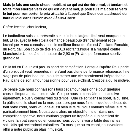
Mais je fais une seule chose: oubliant ce qui est derrière moi, et tendant de
toute mon énergie vers ce qui est devant moi, je poursuis ma course vers
le but pour remporter le prix attaché à l’appel que Dieu nous a adressé du
haut du ciel dans l’union avec Jésus-Christ.
Chère lectrice, cher lecteur,
Le footballeur suisse représenté sur le timbre d'aujourd'hui veut marquer un
but. Et ce, avec la tête ! Cela demande beaucoup d'entraînement et de
technique. À ma connaissance, le meilleur tireur de tête est Cristiano Ronaldo,
du Portugal. Son coup de tête en 2013 est fantastique. Il a marqué contre
Manchester United à une hauteur de 2,93 m (!!). Une performance sportive
grandiose.
Or, la foi en Dieu n'est pas un sport de compétition. Lorsque l'apôtre Paul parle
d'un prix qu'il veut remporter, il ne s'agit pas d'une performance religieuse. Il ne
s'agit pas de prier beaucoup ou de mener une vie moralement irréprochable.
Paul parle de son amour passionné pour Jésus-Christ. C'est cela qui le motive.
Je pense que nous connaissons tous cet amour passionné pour quelque
chose d'important dans notre vie. Ce que nous aimons faire nous motive
également. Nous y consacrons du temps ! Que ce soit dans le sport, la cuisine,
la pâtisserie, le chant ou la musique. Lorsque nous faisons quelque chose de
tout notre cœur, nous voulons aussi bien le faire. Nous voulons même le faire
particulièrement bien. Nous avons alors un objectif en tête : dans une
compétition sportive, nous voulons gagner un trophée ou un certificat de
victoire. En pâtisserie ou en cuisine, nous voulons voir à table des invités
satisfaits qui reviendront volontiers. En musique ou en chant, nous voulons
offrir à notre public un plaisir musical.