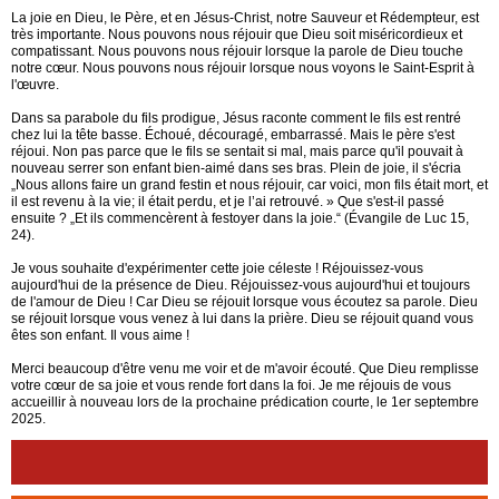
La joie en Dieu, le Père, et en Jésus-Christ, notre Sauveur et Rédempteur, est
très importante. Nous pouvons nous réjouir que Dieu soit miséricordieux et
compatissant. Nous pouvons nous réjouir lorsque la parole de Dieu touche
notre cœur. Nous pouvons nous réjouir lorsque nous voyons le Saint-Esprit à
l'œuvre.
Dans sa parabole du fils prodigue, Jésus raconte comment le fils est rentré
chez lui la tête basse. Échoué, découragé, embarrassé. Mais le père s'est
réjoui. Non pas parce que le fils se sentait si mal, mais parce qu'il pouvait à
nouveau serrer son enfant bien-aimé dans ses bras. Plein de joie, il s'écria
„Nous allons faire un grand festin et nous réjouir, car voici, mon fils était mort, et
il est revenu à la vie; il était perdu, et je l’ai retrouvé. » Que s'est-il passé
ensuite ? „Et ils commencèrent à festoyer dans la joie.“ (Évangile de Luc 15,
24).
Je vous souhaite d'expérimenter cette joie céleste ! Réjouissez-vous
aujourd'hui de la présence de Dieu. Réjouissez-vous aujourd'hui et toujours
de l'amour de Dieu ! Car Dieu se réjouit lorsque vous écoutez sa parole. Dieu
se réjouit lorsque vous venez à lui dans la prière. Dieu se réjouit quand vous
êtes son enfant. Il vous aime !
Merci beaucoup d'être venu me voir et de m'avoir écouté. Que Dieu remplisse
votre cœur de sa joie et vous rende fort dans la foi. Je me réjouis de vous
accueillir à nouveau lors de la prochaine prédication courte, le 1er septembre
2025.