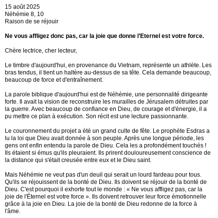
15 août 2025
Néhémie 8, 10
Raison de se réjouir
Ne vous affligez donc pas, car la joie que donne l’Eternel est votre force.
Chère lectrice, cher lecteur,
Le timbre d'aujourd'hui, en provenance du Vietnam, représente un athlète. Les
bras tendus, il tient un haltère au-dessus de sa tête. Cela demande beaucoup,
beaucoup de force et d'entraînement.
La parole biblique d'aujourd'hui est de Néhémie, une personnalité dirigeante
forte. Il avait la vision de reconstruire les murailles de Jérusalem détruites par
la guerre. Avec beaucoup de confiance en Dieu, de courage et d'énergie, il a
pu mettre ce plan à exécution. Son récit est une lecture passionnante.
Le couronnement du projet a été un grand culte de fête. Le prophète Esdras a
lu la loi que Dieu avait donnée à son peuple. Après une longue période, les
gens ont enfin entendu la parole de Dieu. Cela les a profondément touchés !
Ils étaient si émus qu'ils pleuraient. Ils prirent douloureusement conscience de
la distance qui s'était creusée entre eux et le Dieu saint.
Mais Néhémie ne veut pas d'un deuil qui serait un lourd fardeau pour tous.
Qu'ils se réjouissent de la bonté de Dieu. Ils doivent se réjouir de la bonté de
Dieu. C'est pourquoi il exhorte tout le monde : « Ne vous affligez pas, car la
joie de l'Éternel est votre force ». Ils doivent retrouver leur force émotionnelle
grâce à la joie en Dieu. La joie de la bonté de Dieu redonne de la force à
l'âme.