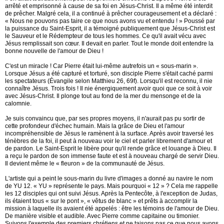
arrêté et emprisonné à cause de sa foi en Jésus-Christ. Il a même été interdit
de prêcher. Malgré cela, il a continué à prêcher courageusement et a déclaré :
« Nous ne pouvons pas taire ce que nous avons vu et entendu ! » Poussé par
la puissance du Saint-Esprit, il a témoigné publiquement que Jésus-Christ est
le Sauveur et le Rédempteur de tous les hommes. Ce qu'il avait vécu avec
Jésus remplissait son cœur. Il devait en parler. Tout le monde doit entendre la
bonne nouvelle de l'amour de Dieu !
C'est un miracle ! Car Pierre était lui-même autrefois un « sous-marin ».
Lorsque Jésus a été capturé et torturé, son disciple Pierre s'était caché parmi
les spectateurs (Évangile selon Matthieu 26, 69f). Lorsqu'il est reconnu, il nie
connaître Jésus. Trois fois ! Il nie énergiquement avoir quoi que ce soit à voir
avec Jésus-Christ. Il plonge tout au fond de la mer du mensonge et de la
calomnie.
Je suis convaincu que, par ses propres moyens, il n'aurait pas pu sortir de
cette profondeur d'échec humain. Mais la grâce de Dieu et l'amour
incompréhensible de Jésus le ramènent à la surface. Après avoir traversé les
ténèbres de la foi, il peut à nouveau voir le ciel et parler librement d'amour et
de pardon. Le Saint-Esprit le libère pour qu'il rende grâce et louange à Dieu. Il
a reçu le pardon de son immense faute et est à nouveau chargé de servir Dieu.
Il devient même le « fleuron » de la communauté de Jésus.
L'artiste qui a peint le sous-marin du livre d'images a donné au navire le nom
de YU 12. « YU » représente le pays. Mais pourquoi « 12 » ? Cela me rappelle
les 12 disciples qui ont suivi Jésus. Après la Pentecôte, à l'exception de Judas,
ils étaient tous « sur le pont », « vêtus de blanc » et prêts à accomplir la
mission à laquelle ils avaient été appelés : être les témoins de l'amour de Dieu.
De manière visible et audible. Avec Pierre comme capitaine ou timonier.
Suivons l'exemple des premiers chrétiens et ne taisons pas ce que nous avons