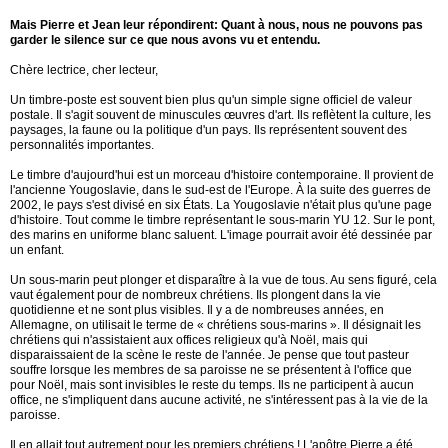
Mais Pierre et Jean leur répondirent: Quant à nous, nous ne pouvons pas
garder le silence sur ce que nous avons vu et entendu.
Chère lectrice, cher lecteur,
Un timbre-poste est souvent bien plus qu'un simple signe officiel de valeur
postale. Il s'agit souvent de minuscules œuvres d'art. Ils reflètent la culture, les
paysages, la faune ou la politique d'un pays. Ils représentent souvent des
personnalités importantes.
Le timbre d'aujourd'hui est un morceau d'histoire contemporaine. Il provient de
l'ancienne Yougoslavie, dans le sud-est de l'Europe. À la suite des guerres de
2002, le pays s'est divisé en six États. La Yougoslavie n'était plus qu'une page
d'histoire. Tout comme le timbre représentant le sous-marin YU 12. Sur le pont,
des marins en uniforme blanc saluent. L'image pourrait avoir été dessinée par
un enfant.
Un sous-marin peut plonger et disparaître à la vue de tous. Au sens figuré, cela
vaut également pour de nombreux chrétiens. Ils plongent dans la vie
quotidienne et ne sont plus visibles. Il y a de nombreuses années, en
Allemagne, on utilisait le terme de « chrétiens sous-marins ». Il désignait les
chrétiens qui n'assistaient aux offices religieux qu'à Noël, mais qui
disparaissaient de la scène le reste de l'année. Je pense que tout pasteur
souffre lorsque les membres de sa paroisse ne se présentent à l'office que
pour Noël, mais sont invisibles le reste du temps. Ils ne participent à aucun
office, ne s'impliquent dans aucune activité, ne s'intéressent pas à la vie de la
paroisse.
Il en allait tout autrement pour les premiers chrétiens ! L'apôtre Pierre a été