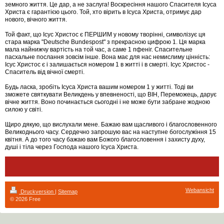
земного життя. Це дар, а не заслуга! Воскресіння нашого Спасителя Ісуса
Христа є гарантією цього. Той, хто вірить в Ісуса Христа, отримує дар
нового, вічного життя.
Той факт, що Ісус Христос є ПЕРШИМ у новому творінні, символізує ця
стара марка "Deutsche Bundespost" з прекрасною цифрою 1. Ця марка
мала найнижчу вартість на той час, а саме 1 пфеніг. Спасительне
пасхальне послання зовсім інше. Вона має для нас немислиму цінність:
Ісус Христос є і залишається номером 1 в житті і в смерті. Ісус Христос -
Спаситель від вічної смерті.
Будь ласка, зробіть Ісуса Христа вашим номером 1 у житті. Тоді ви
зможете святкувати Великдень у впевненості, що ВІН, Переможець, дарує
вічне життя. Воно починається сьогодні і не може бути забране жодною
силою у світі.
Щиро дякую, що вислухали мене. Бажаю вам щасливого і благословенного
Великоднього часу. Сердечно запрошую вас на наступне богослужіння 15
квітня. А до того часу бажаю вам Божого благословення і захисту духу,
душі і тіла через Господа нашого Ісуса Христа.
Webansicht
Druckversion
|
Sitemap
© 2026 Free