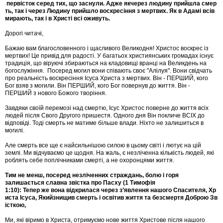
первісток серед тих, що заснули. Адже якчерез людину прийшла смер
ть, так і через Людину прийшло воскресіння з мертвих. Як в Адамі всів
мирають, так і в Христі всі оживуть.
Дорогі читачі,
Бажаю вам благословенного і щасливого Великодня! Христос воскрес із
мертвих! Це привід для радості. У багатьох християнських громадах існує
традиція, що віруючі збираються на кладовищі вранці на Великдень на
богослужіння. Посеред могил вони співають своє "Алілуя". Вони свідчать
про реальність воскресіння Ісуса Христа з мертвих. Він - ПЕРШИЙ, кого
Бог взяв з могили. Він ПЕРШИЙ, кого Бог повернув до життя. Він -
ПЕРШИЙ з нового Божого творіння.
Завдяки своїй перемозі над смертю, Ісус Христос поверне до життя всіх
людей після Свого Другого пришестя. Одного дня Він покличе ВСІХ до
відповіді. Тоді смерть не матиме більше влади. Ніхто не залишиться в
могилі.
Але смерть все ще є найсильнішою силою в цьому світі і лютує на цій
землі. Ми відчуваємо це щодня. На жаль, є незліченна кількість людей, які
роблять себе поплічниками смерті, а не охоронцями життя.
Тим не менш, посеред незліченних страждань, болю і горя
залишається славна звістка про Пасху (1 Тимофія
1:10): Тепер же вона відкрилася через з’явлення нашого Спасителя, Хр
иста Ісуса, Якийзнищив смерть і освітив життя та безсмертя Доброю Зв
істкою,
Ми, які віримо в Христа, отримуємо нове життя Христове після нашого