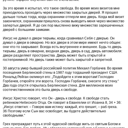
За это время я испытал, что такое свобода. Во время моих визитов мне
приходилось проходить через множество закрытых дверей. Я прошел
дальше только тогда, когда охранники отперли мне дверь. Когда мой визит
закончился, охранникам пришлось снова выводить меня через множество
запертых дверей. Я до сих пор мысленно вижу множество зарешеченных
дверей с большими замками.
Иисус не думал о двери тюрьмы, когда сравнивал Себя с дверью. Он
думал о двери в овчарню. Но все двери в этом мире имеют нечто общее:
они что-то закрывают. Всегда есть внутреннее и внешнее. Будь то дверь
тюрьмы, дверь в овчарню, входная дверь, дверь в сад, дверь автомобиля:
двери разделяют пространства. Дверь может быть открытой и
гостеприимной. Но дверь также может быть закрытой и запретной.
30 августа умер бывший российский политик Михаил Горбачев. Во время
посещения Берлинской стены в 1987 году тогдашний президент США
Рональд Рейган окликнул его: „Подойдите к этим воротам! Господин
Горбачев, откройте эти ворота. Господин Горбачев, снесите эту стену.“
Два года спустя открылась Берлинская стена. Для миллионов моих
соотечественников это была дверь к свободе.
Иисус Христос говорит, что Он - дверь к свободе. К свободе стать
ребенком Небесного Отца. Он говорит в Евангелии от Иоанна 8, 34 + 36:
„Иисус ответил: – Говорю вам истину: каждый, кто грешит, – раб греха.
36 Поэтому если Сын вас освободит, вы будете действительно
свободными.“
Грех преграждает путь к этой чудесной свободе жить со святым Богом и