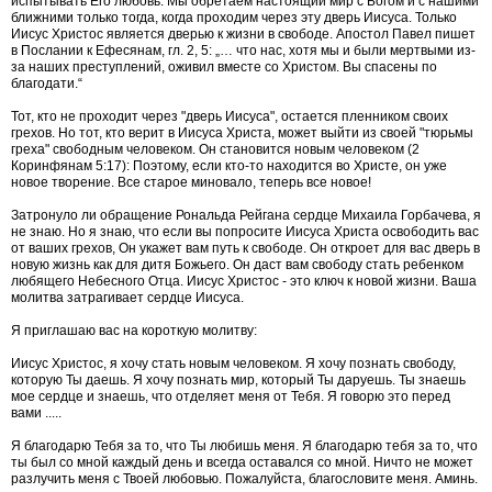
испытывать Его любовь. Мы обретаем настоящий мир с Богом и с нашими
ближними только тогда, когда проходим через эту дверь Иисуса. Только
Иисус Христос является дверью к жизни в свободе. Апостол Павел пишет
в Послании к Ефесянам, гл. 2, 5:
„… что нас, хотя мы и были мертвыми из-
за наших преступлений, оживил вместе со Христом. Вы спасены по
благодати.“
Тот, кто не проходит через "дверь Иисуса", остается пленником своих
грехов. Но тот, кто верит в Иисуса Христа, может выйти из своей "тюрьмы
греха" свободным человеком. Он становится новым человеком (2
Коринфянам 5:17):
Поэтому, если кто-то находится во Христе, он уже
новое творение. Все старое миновало, теперь все новое!
Затронуло ли обращение Рональда Рейгана сердце Михаила Горбачева, я
не знаю. Но я знаю, что если вы попросите Иисуса Христа освободить вас
от ваших грехов, Он укажет вам путь к свободе. Он откроет для вас дверь в
новую жизнь как для дитя Божьего. Он даст вам свободу стать ребенком
любящего Небесного Отца. Иисус Христос - это ключ к новой жизни. Ваша
молитва затрагивает сердце Иисуса.
Я приглашаю вас на короткую молитву:
Иисус Христос, я хочу стать новым человеком. Я хочу познать свободу,
которую Ты даешь. Я хочу познать мир, который Ты даруешь. Ты знаешь
мое сердце и знаешь, что отделяет меня от Тебя. Я говорю это перед
вами .....
Я благодарю Тебя за то, что Ты любишь меня. Я благодарю тебя за то, что
ты был со мной каждый день и всегда оставался со мной. Ничто не может
разлучить меня с Твоей любовью. Пожалуйста, благословите меня. Аминь.