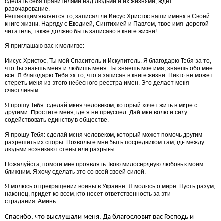
сделать себя правителями над людьми и их жизнями, ждет
разочарование.
Решающим является то, записал ли Иисус Христос наши имена в Своей
книге жизни. Наряду с Еводией, Синтихией и Павлом, твое имя, дорогой
читатель, также должно быть записано в книге жизни!
Я приглашаю вас к молитве:
Иисус Христос, Ты мой Спаситель и Искупитель. Я благодарю Тебя за то,
что Ты знаешь меня и любишь меня. Ты знаешь мое имя, знаешь обо мне
все. Я благодарю Тебя за то, что я записан в книге жизни. Никто не может
стереть меня из этого небесного реестра имен. Это делает меня
счастливым.
Я прошу Тебя: сделай меня человеком, который хочет жить в мире с
другими. Простите меня, где я не преуспел. Дай мне волю и силу
содействовать единству в обществе.
Я прошу Тебя: сделай меня человеком, который может помочь другим
разрешить их споры. Позвольте мне быть посредником там, где между
людьми возникают стены или разрывы.
Пожалуйста, помоги мне проявлять Твою милосердную любовь к моим
ближним. Я хочу сделать это со всей своей силой.
Я молюсь о прекращении войны в Украине. Я молюсь о мире. Пусть разум,
наконец, придет ко всем, кто несет ответственность за эти
страдания.
Аминь.
Спасибо, что выслушали меня. Да благословит вас Господь и