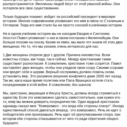
распространяются. Миллионы людей бегут от этой ужасной войны. Они
потеряли все свое существование.
Только будущее покажет, войдет ли российский президент в мировую
историю. Многие современники упоминают его имя в связи со Сталиным и
Гитлером. Тогда его имя стало бы не просто сноской в учебниках истории.
Ни в одном учебнике истории мы не находим Еводию и Синтихию.
Апостол Павел упоминает о них в своем послании к Филиппийцам. Они
больше похожи на сноску. Кроме их имен, мы мало что знаем об этих двух
женщинах. Но то, что мы узнаем, очень интересно для нас:
1.Две женщины спорили друг с другом. Причина неизвестна. Всем
известны ссоры, как тогда, так и сейчас. Между христианами также
существуют разногласия. К сожалению, христиане тоже ссорятся. Павел
наставляет двух женщин, чтобы они уладили свою ссору. Своими ссорами
они вредят себе и церкви. Верный сослуживец должен помочь снова
установить мир. Это разумное решение конфликта даже 2000 лет назад.
Так же, как в наше время политики или Папа Франциск хотели стать
посредниками в этой войне. К сожалению, без шансов.
Мы, христиане, верующие в Иисуса Христа, должны всегда стремиться к
единству. Если это невозможно сделать самостоятельно, нам нужен кто-
то, кому мы можем доверить посредничество. Один мудрый христианин
однажды сказал мне: "Компромисс - это когда обе стороны плачут". Иногда
единственный способ двигаться вперед - это компромисс. Речь не идет о
победителях или проигравших. Речь идет об урегулировании спора, при
котором обе стороны отказываются от чего-то ради обретения общего
будущего.