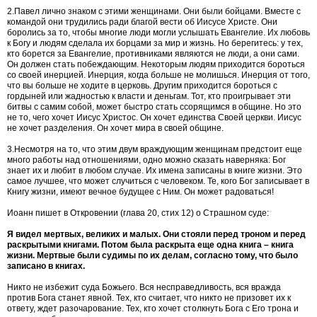
2.Павел лично знаком с этими женщинами. Они были бойцами. Вместе с
командой они трудились ради благой вести об Иисусе Христе. Они
боролись за то, чтобы многие люди могли услышать Евангелие. Их любовь
к Богу и людям сделала их борцами за мир и жизнь. Но берегитесь: у тех,
кто борется за Евангелие, противниками являются не люди, а они сами.
Он должен стать побеждающим. Некоторым людям приходится бороться
со своей инерцией. Инерция, когда больше не молишься. Инерция от того,
что вы больше не ходите в церковь. Другим приходится бороться с
гордыней или жадностью к власти и деньгам. Тот, кто проигрывает эти
битвы с самим собой, может быстро стать ссорящимся в общине. Но это
не то, чего хочет Иисус Христос. Он хочет единства Своей церкви. Иисус
не хочет разделения. Он хочет мира в своей общине.
3.Несмотря на то, что этим двум враждующим женщинам предстоит еще
много работы над отношениями, одно можно сказать наверняка: Бог
знает их и любит в любом случае. Их имена записаны в книге жизни. Это
самое лучшее, что может случиться с человеком. Те, кого Бог записывает в
Книгу жизни, имеют вечное будущее с Ним. Он может радоваться!
Иоанн пишет в Откровении (глава 20, стих 12) о Страшном суде:
Я видел мертвых, великих и малых. Они стояли перед троном и перед
раскрытыми книгами. Потом была раскрыта еще одна книга – книга
жизни. Мертвые были судимы по их делам, согласно тому, что было
записано в книгах.
Никто не избежит суда Божьего. Вся несправедливость, вся вражда
против Бога станет явной. Тех, кто считает, что никто не призовет их к
ответу, ждет разочарование. Тех, кто хочет столкнуть Бога с Его трона и