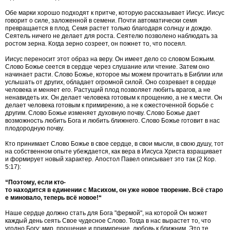
Обе марки хорошо подходят к притче, которую рассказывает Иисус. Иисус
говорит о силе, заложенной в семени. Почти автоматически семя
превращается в плод. Семя растет только благодаря солнцу и дождю.
Сеятель ничего не делает для роста. Сеятелю позволено наблюдать за
ростом зерна. Когда зерно созреет, он пожнет то, что посеял.
Иисус переносит этот образ на веру. Он имеет дело со словом Божьим.
Слово Божье сеется в сердце через слушание или чтение. Затем оно
начинает расти. Слово Божье, которое мы можем прочитать в Библии или
услышать от других, обладает огромной силой. Оно созревает в сердце
человека и меняет его. Растущий плод позволяет любить врагов, а не
ненавидеть их. Он делает человека готовым к прощению, а не к мести. Он
делает человека готовым к примирению, а не к ожесточенной борьбе с
другим. Слово Божье изменяет духовную почву. Слово Божье дает
возможность любить Бога и любить ближнего. Слово Божье готовит в нас
плодородную почву.
Кто принимает Слово Божье в свое сердце, в свои мысли, в свою душу, тот
на собственном опыте убеждается, как вера в Иисуса Христа взращивает
и формирует новый характер. Апостол Павел описывает это так (2 Кор.
5:17):
“Поэтому, если кто-
то находится в единении с Масихом, он уже новое творение. Всё старо
е миновало, теперь всё новое!“
Наше сердце должно стать для Бога "фермой", на которой Он может
каждый день сеять Свое чудесное Слово. Тогда в нас вырастет то, что
угодно Богу: мир, прощение и примирение, любовь к ближним. Это те