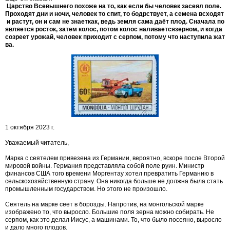
Царство Всевышнего похоже на то, как если бы человек засеял поле.
Проходят дни и ночи, человек то спит, то бодрствует, а семена всходят
и растут, он и сам не знаеткак, ведь земля сама даёт плод. Сначала по
является росток, затем колос, потом колос наливаетсязерном, и когда
созреет урожай, человек приходит с серпом, потому что наступила жат
ва.
1 октября 2023 г.
Уважаемый читатель,
Марка с сеятелем привезена из Германии, вероятно, вскоре после Второй
мировой войны. Германия представляла собой поле руин. Министр
финансов США того времени Моргентау хотел превратить Германию в
сельскохозяйственную страну. Она никогда больше не должна была стать
промышленным государством. Но этого не произошло.
Сеятель на марке сеет в борозды. Напротив, на монгольской марке
изображено то, что выросло. Большие поля зерна можно собирать. Не
серпом, как это делал Иисус, а машинами. То, что было посеяно, выросло
и дало много плодов.