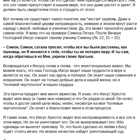
мне часто хочется, чтобы Он это сделал. Мне приходится мириться с тем,
что зло также присутствует в нашем мире, что оно даже растет и зреет. Я
должен быть свидетелем этого и страдать от этого.
Вот почему не существует такого понятия, как "чистая" церковь. Даже в
самой благочестивой церкви неправедность, неверие и эгоизм могут расти
наряду с верой, любовью и ученичеством. Да, это может произойти даже в
самом себе. Я вижу это на примере Симона Петра. После Вечери
Господней Иисус говорит своему ученику Симону (Лк. 22, 31 + 32):
– Симон, Симон, сатана просил, чтобы все вы были рассеяны, как
пшеница, но Я молился о тебе, чтобы ты не потерял веру. И ты сам,
когда обратишься ко Мне, укрепи своих братьев.
Возвращаться к Иисусу снова и снова - это экзистенциально важно. Мы
можем знать, что наш Господь Иисус видит наши трудности в вере и
молится за нас. Он знает нас вдоль и поперек. Он знает наши сомнения и
искушения. Он знает не только добрые дела в нашей жизни, но и
"полевой чертополох" в наших сердцах.
Эта притча придает мне много мужества. Я знаю, что Иисус Христос
видит мою веру (а также мое неверие) и что Он рядом со мной. Он хочет,
чтобы я достиг своей цели веры, небес, несмотря на мои "полевые
чертополохи". Он хочет и благословит меня в этом процессе.
Я также знаю, что Иисус Христос видит всю несправедливость и все зло в
этом мире. Но он не уничтожает его. Он не выкорчевывает его. Ибо
однажды он вынесет приговор. То, что было сделано из любви к Богу,
будет стоять вечно. Но всякое нечестие найдет уничтожающий суд.