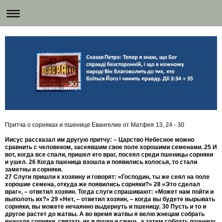
Притча о сорняках и пшенице Евангелие от Матфея 13, 24 - 30
Иисус рассказал им другую притчу: – Царство Небесное можно
сравнить с человеком, засеявшим свое поле хорошими семенами. 25 И
вот, когда все спали, пришел его враг, посеял среди пшеницы сорняки
и ушел. 26 Когда пшеница взошла и появились колосья, то стали
заметны и сорняки.
27 Слуги пришли к хозяину и говорят: «Господин, ты же сеял на поле
хорошие семена, откуда же появились сорняки?» 28 «Это сделал
враг», – ответил хозяин. Тогда слуги спрашивают: «Может нам пойти и
выполоть их?»
29 «Нет, – ответил хозяин, – когда вы будете вырывать
сорняки, вы можете нечаянно выдернуть и пшеницу. 30 Пусть и то и
другое растет до жатвы. А во время жатвы я велю жнецам собрать
вначале сорняки, связать их в пучки и сжечь, а затем собрать пшеницу