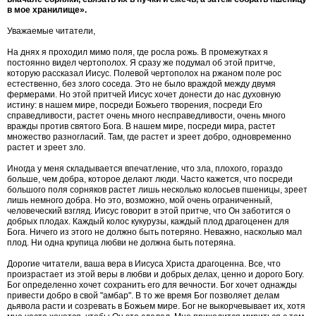
в мое хранилище».
Уважаемые читатели,
На днях я проходил мимо поля, где росла рожь. В промежутках я
постоянно видел чертополох. Я сразу же подумал об этой притче,
которую рассказал Иисус. Полевой чертополох на ржаном поле рос
естественно, без злого соседа. Это не было враждой между двумя
фермерами. Но этой притчей Иисус хочет донести до нас духовную
истину: в нашем мире, посреди Божьего творения, посреди Его
справедливости, растет очень много несправедливости, очень много
вражды против святого Бога. В нашем мире, посреди мира, растет
множество разногласий. Там, где растет и зреет добро, одновременно
растет и зреет зло.
Иногда у меня складывается впечатление, что зла, плохого, гораздо
больше, чем добра, которое делают люди. Часто кажется, что посреди
большого поля сорняков растет лишь несколько колосьев пшеницы, зреет
лишь немного добра. Но это, возможно, мой очень ограниченный,
человеческий взгляд. Иисус говорит в этой притче, что Он заботится о
добрых плодах. Каждый колос кукурузы, каждый плод драгоценен для
Бога. Ничего из этого не должно быть потеряно. Неважно, насколько мал
плод. Ни одна крупица любви не должна быть потеряна.
Дорогие читатели, ваша вера в Иисуса Христа драгоценна. Все, что
произрастает из этой веры в любви и добрых делах, ценно и дорого Богу.
Бог определенно хочет сохранить его для вечности. Бог хочет однажды
привести добро в свой "амбар". В то же время Бог позволяет делам
дьявола расти и созревать в Божьем мире. Бог не выкорчевывает их, хотя