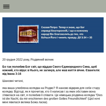
20 грудня 2022 року, Різдвяний вогник
Бо так полюбив Бог світ, що віддав Свого Єдинородного Сина, щоб
кожний, хто вірує в Нього, не загинув, але мав життя вічне. Євангеліє
від Івана 3:16
Шановні читачі,
яка ваша улюблена колядка на Різдво? Я наново відкрив для себе стару
колядку. Відтоді, як я прочитав, хто її написав і за яких обставин вона
з'явилася на світ, я полюбив її співати. Це німецька різдвяна колядка "Dies
ist die Nacht, da mir erschienen des großen Gottes Freundlichkeit" (Цієї ночі
мені явилася велика Божа ласка).