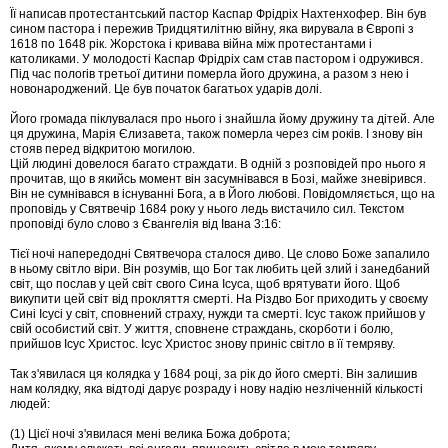
Її написав протестантський пастор Каспар Фрідріх Нахтенхофер. Він був
сином пастора і пережив Тридцятилітню війну, яка вирувала в Європі з
1618 по 1648 рік. Жорстока і кривава війна між протестантами і
католиками. У молодості Каспар Фрідріх сам став пастором і одружився.
Під час пологів третьої дитини померла його дружина, а разом з нею і
новонароджений. Це був початок багатьох ударів долі.
Його громада піклувалася про нього і знайшла йому дружину та дітей. Але
ця дружина, Марія Єлизавета, також померла через сім років. І знову він
стояв перед відкритою могилою.
Цій людині довелося багато страждати. В одній з розповідей про нього я
прочитав, що в якийсь момент він засумнівався в Бозі, майже зневірився.
Він не сумнівався в існуванні Бога, а в Його любові. Повідомляється, що на
проповідь у Святвечір 1684 року у нього ледь вистачило сил. Текстом
проповіді було слово з Євангелія від Івана 3:16:
Тієї ночі напередодні Святвечора сталося диво. Це слово Боже запалило
в ньому світло віри. Він розумів, що Бог так любить цей злий і занедбаний
світ, що послав у цей світ свого Сина Ісуса, щоб врятувати його. Щоб
викупити цей світ від прокляття смерті. На Різдво Бог приходить у своєму
Сині Ісусі у світ, сповнений страху, нужди та смерті. Ісус також прийшов у
свій особистий світ. У життя, сповнене страждань, скорботи і болю,
прийшов Ісус Христос. Ісус Христос знову приніс світло в її темряву.
Так з'явилася ця колядка у 1684 році, за рік до його смерті. Він залишив
нам колядку, яка відтоді дарує розраду і нову надію незліченній кількості
людей:
(1) Цієї ночі з'явилася мені велика Божа доброта;