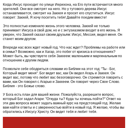
Когда Иисус проходит по улице Иерихона, на Его пути встречается много
зрителей. Они все смотрят на него. Но у тутового дерева Иисус
останавливается, смотрит на Закхея и просит его спуститься. Иисус
говорит: Закхей, Я хочу посетить тебя! Давайте поедим вместе!
Это полностью изменило жизнь этого человека. Закхей не только
принимает Иисуса в свой дом, но и с энтузиазмом входит в его жизнь. Я
уверен, что Закхей сказал своим друзьям: Иисус, Мессия, видел меня. Он
станет моим другом.
Впереди нас всех ждет новый год. Что нас ждет? Проблемы на работе или
в семье? Возможно, как и Хагар, это побег от кризиса в отношениях?
Может быть, вы чувствуете себя Закхеем: маленьким и маргинальным по
отношению к другим людям.
Позвольте себе ободриться словами из Библии на этот год: "Ты - Бог,
Который видит меня". Бог видит вас, как Он видел Агарь и Закхея. Он
видит вас, потому что любит вас безоговорочно. Он стремится говорить с
вами, как Он говорил с Агарью и Закхеем. Он говорит через Свое Слово.
Библия - это Божье слово.
У Бога есть план для вашей жизни. Пожалуйста, разрешите вопрос,
который Бог задал Агари: "Откуда ты? Куда ты хочешь пойти?" Ответ на
эти два вопроса может задать важный курс на предстоящий год. Желаю
вам найти ответы и с уверенностью войти в новый год. Я желаю, чтобы вы
обратились к Иисусу Христу. Он видит тебя и любит тебя.