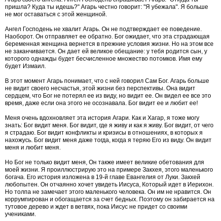
пришла? Куда ты идешь?" Агарь честно говорит: "Я убежала". Я больше
не мог оставаться с этой женщиной.
Ангел Господень не хвалит Агарь. Он не подтверждает ее поведение.
Наоборот. Он отправляет ее обратно. Бог ожидает, что эта страдающая
беременная женщина вернется в прежние условия жизни. Но на этом все
не заканчивается. Он дает ей великое обещание: у тебя родится сын, у
которого однажды будет бесчисленное множество потомков. Имя ему
будет Измаил.
В этот момент Агарь понимает, что с ней говорил Сам Бог. Агарь больше
не видит своего несчастья, этой жизни без перспективы. Она видит
сердцем, что Бог не потерял ее из виду, но видит ее. Он видел ее все это
время, даже если она этого не осознавала. Бог видит ее и любит ее!
Меня очень вдохновляет эта история Агари. Как и Хагар, я тоже могу
знать: Бог видит меня. Бог видит, где я живу и как я живу. Бог видит, от чего
я страдаю. Бог видит конфликты и кризисы в отношениях, в которых я
нахожусь. Бог видит меня даже тогда, когда я теряю Его из виду. Он видит
меня и любит меня.
Но Бог не только видит меня, Он также имеет великие обетования для
моей жизни. Я проиллюстрирую это на примере Закхея, этого маленького
богача. Его история изложена в 19-й главе Евангелия от Луки. Закхей
любопытен. Он отчаянно хочет увидеть Иисуса, Который идет в Иерихон.
Но толпа не замечает этого маленького человека. Он им не нравится. Он
коррумпирован и обогащается за счет бедных. Поэтому он забирается на
тутовое дерево и ждет в ветвях, пока Иисус не придет со своими
учениками.