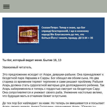
Ты бог, который видит меня.
Бытие
16, 13
Уважаемый читатель,
Это предложение исходит от Агари, девушки-рабыни. Она принадлежит к
бездетной паре Авраама и Сарры. Бог обещал им обоим сына. Но два
старика со временем теряют терпение и сами решают проблему. Рабыня
Агарь должна стать суррогатной матерью для долгожданного ребенка. Так
Агарь забеременела и теперь с гордостью смотрит на бездетную Сару.
Она сопротивляется и унижает своего раба. Унижение настолько велико,
что будущая мать в отчаянии бежит в пустыню.
До тех пор Бог наблюдает за нами. Но теперь он вмешивается и посылает
Агарь своего ангела. Ангел Господень спрашивает Агарь: "Откуда ты