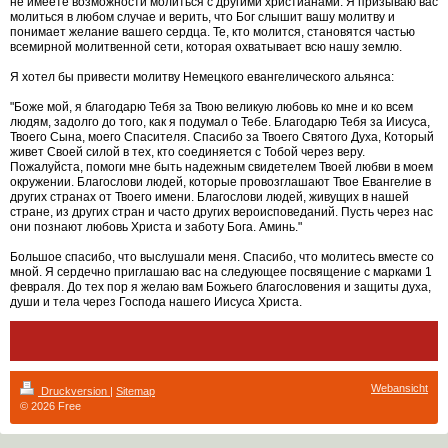
не имеете возможности молиться с другими христианами. Я призываю вас
молиться в любом случае и верить, что Бог слышит вашу молитву и
понимает желание вашего сердца. Те, кто молится, становятся частью
всемирной молитвенной сети, которая охватывает всю нашу землю.
Я хотел бы привести молитву Немецкого евангелического альянса:
"Боже мой, я благодарю Тебя за Твою великую любовь ко мне и ко всем
людям, задолго до того, как я подумал о Тебе. Благодарю Тебя за Иисуса,
Твоего Сына, моего Спасителя. Спасибо за Твоего Святого Духа, Который
живет Своей силой в тех, кто соединяется с Тобой через веру.
Пожалуйста, помоги мне быть надежным свидетелем Твоей любви в моем
окружении. Благослови людей, которые провозглашают Твое Евангелие в
других странах от Твоего имени. Благослови людей, живущих в нашей
стране, из других стран и часто других вероисповеданий. Пусть через нас
они познают любовь Христа и заботу Бога. Аминь."
Большое спасибо, что выслушали меня. Спасибо, что молитесь вместе со
мной. Я сердечно приглашаю вас на следующее посвящение с марками 1
февраля. До тех пор я желаю вам Божьего благословения и защиты духа,
души и тела через Господа нашего Иисуса Христа.
Webansicht
Druckversion
|
Sitemap
© 2026 Free