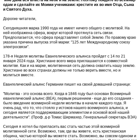
одам и сделайте их Моими учениками: крестите их во имя Отца, Сына
и Святого Духа.
Дорогие читатели,
Сегодняшняя марка 1990 года не имеет ничего общего с молитвой. На
ней изображена сфера, вокруг которой протянута сеть связи.
Предполагается, что сфера представляет собой Землю. По правому краю
указана причина выпуска этой марки: "125 лет Международному союзу
электросвязи".
178-я Неделя молитвы Евангелического альянса пройдет с 14 по 21
января 2024 года. Христиане всего мира приглашаются к совместной
молитве. Как и на марке, молитвенная сеть должна охватить нашу землю.
Христиане во всех странах должны не только верить вместе, но и
молиться вместе.
Евангелический альянс Германии пишет на своей домашней странице:
"Молитва - это основа всего. Когда в 1846 году был основан Всемирный
евангелический альянс (ВЕА), первым решением - еще до его создания -
было введение всемирной недели молитвы в начале каждого года. Я
очень рад, что то, что стояло у истоков нашего всемирного альянса, и
сегодня является поддерживающим элементом и основой всей нашей
деятельности". (Проф. д-р Томас Ширмахер, Генеральный секретарь ВЭА)
Сегодня я хотел бы пригласить вас стать частью этой всемирной
молитвенной сети. Возможно, там, где вы живете, есть христианская
община, частью которой вы можете стать. Возможно, вы совсем одиноки и