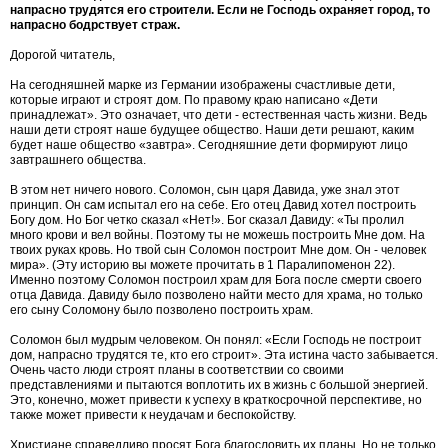
напрасно трудятся его строители. Если не Господь охраняет город, то
напрасно бодрствует страж.
Дорогой читатель,
На сегодняшней марке из Германии изображены счастливые дети,
которые играют и строят дом. По правому краю написано «Дети
принадлежат». Это означает, что дети - естественная часть жизни. Ведь
наши дети строят наше будущее общество. Наши дети решают, каким
будет наше общество «завтра». Сегодняшние дети формируют лицо
завтрашнего общества.
В этом нет ничего нового. Соломон, сын царя Давида, уже знал этот
принцип. Он сам испытал его на себе. Его отец Давид хотел построить
Богу дом. Но Бог четко сказал «Нет!». Бог сказал Давиду: «Ты пролил
много крови и вел войны. Поэтому ты не можешь построить Мне дом. На
твоих руках кровь. Но твой сын Соломон построит Мне дом. Он - человек
мира». (Эту историю вы можете прочитать в 1 Паралипоменон 22).
Именно поэтому Соломон построил храм для Бога после смерти своего
отца Давида. Давиду было позволено найти место для храма, но только
его сыну Соломону было позволено построить храм.
Соломон был мудрым человеком. Он понял: «Если Господь не построит
дом, напрасно трудятся те, кто его строит». Эта истина часто забывается.
Очень часто люди строят планы в соответствии со своими
представлениями и пытаются воплотить их в жизнь с большой энергией.
Это, конечно, может привести к успеху в краткосрочной перспективе, но
также может привести к неудачам и беспокойству.
Христиане справедливо просят Бога благословить их планы. Но не только