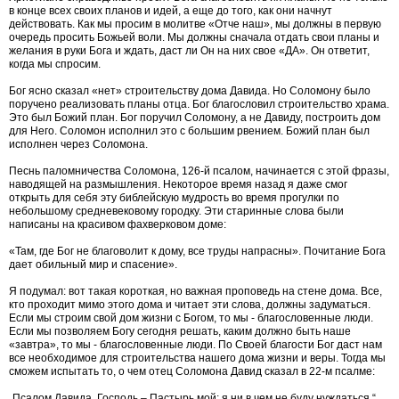
в конце всех своих планов и идей, а еще до того, как они начнут
действовать. Как мы просим в молитве «Отче наш», мы должны в первую
очередь просить Божьей воли. Мы должны сначала отдать свои планы и
желания в руки Бога и ждать, даст ли Он на них свое «ДА». Он ответит,
когда мы спросим.
Бог ясно сказал «нет» строительству дома Давида. Но Соломону было
поручено реализовать планы отца. Бог благословил строительство храма.
Это был Божий план. Бог поручил Соломону, а не Давиду, построить дом
для Него. Соломон исполнил это с большим рвением. Божий план был
исполнен через Соломона.
Песнь паломничества Соломона, 126-й псалом, начинается с этой фразы,
наводящей на размышления. Некоторое время назад я даже смог
открыть для себя эту библейскую мудрость во время прогулки по
небольшому средневековому городку. Эти старинные слова были
написаны на красивом фахверковом доме:
«Там, где Бог не благоволит к дому, все труды напрасны». Почитание Бога
дает обильный мир и спасение».
Я подумал: вот такая короткая, но важная проповедь на стене дома. Все,
кто проходит мимо этого дома и читает эти слова, должны задуматься.
Если мы строим свой дом жизни с Богом, то мы - благословенные люди.
Если мы позволяем Богу сегодня решать, каким должно быть наше
«завтра», то мы - благословенные люди. По Своей благости Бог даст нам
все необходимое для строительства нашего дома жизни и веры. Тогда мы
сможем испытать то, о чем отец Соломона Давид сказал в 22-м псалме:
„Псалом Давида. Господь – Пастырь мой; я ни в чем не буду нуждаться.“