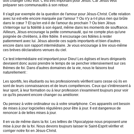
doit changer chez eux. C'est très important pour Jésus. Car Jésus veut
préparer ses communautés à son retour.
Il s'agit par exemple de la question de l'amour pour Jésus-Christ. Cette relation
avec lui est-elle encore marquée par l'amour ? Ou n'y a-t-il plus rien qui brûle
dans le cœur ? Et qu'en est-il de l'amour du prochain ? Ou bien Jésus
s'interroge sur la fidélité à son égard, même dans les moments de souffrance.
Ailleurs, Jésus encourage la petite communauté, qui ne compte plus qu'une
poignée de chrétiens, à être fidèle. Il encourage ces fidèles à rester
patiemment avec lui. Jésus aborde ces sujets importants et bien d'autres
encore dans son rapport intermédiaire. Je vous encourage à lire vous-même
ces brèves déclarations venues du ciel.
Ce test intermédiaire est important pour Dieu! Les églises et leurs dirigeants
devraient donc aussi prendre le temps de se pencher intensivement sur ces
thèmes de foi. Dans d'autres domaines de la vie, nous le faisons tout
naturellement :
Les sportifs, les étudiants ou les professionnels vérifient sans cesse où ils en
sont de leurs connaissances et de leurs compétences. Ceux qui s'intéressent à
leur sport, à leur formation ou à leur profession s'examinent toujours pour voir
ce qu'ils peuvent encore changer ou améliorer.
Ou pensez à votre ordinateur ou à votre smartphone. Ces appareils ont besoin
de mises à jour logicielles régulières pour être à jour. Il est dangereux de
renoncer à de telles mises à jour.
Il en va de même dans la foi. Les lettres de l'Apocalypse nous proposent une
mise à jour de la foi. Nous devons toujours laisser le Saint-Esprit vérifier et
corriger notre foi en Jésus-Christ.