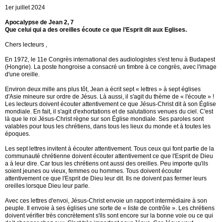
1er juillet 2024
Apocalypse de Jean 2, 7
Que celui qui a des oreilles écoute ce que l’Esprit dit aux Eglises.
Chers lecteurs ,
En 1972, le 11e Congrès international des audiologistes s'est tenu à Budapest
(Hongrie). La poste hongroise a consacré un timbre à ce congrès, avec l'image
d'une oreille.
Environ deux mille ans plus tôt, Jean a écrit sept « lettres » à sept églises
d'Asie mineure sur ordre de Jésus. Là aussi, il s'agit du thème de « l'écoute » !
Les lecteurs doivent écouter attentivement ce que Jésus-Christ dit à son Église
mondiale. En fait, il s'agit d'exhortations et de salutations venues du ciel. C'est
là que le roi Jésus-Christ règne sur son Église mondiale. Ses paroles sont
valables pour tous les chrétiens, dans tous les lieux du monde et à toutes les
époques.
Les sept lettres invitent à écouter attentivement. Tous ceux qui font partie de la
communauté chrétienne doivent écouter attentivement ce que l'Esprit de Dieu
a à leur dire. Car tous les chrétiens ont aussi des oreilles. Peu importe qu'ils
soient jeunes ou vieux, femmes ou hommes. Tous doivent écouter
attentivement ce que l'Esprit de Dieu leur dit. Ils ne doivent pas fermer leurs
oreilles lorsque Dieu leur parle.
Avec ces lettres d'envoi, Jésus-Christ envoie un rapport intermédiaire à son
peuple. Il envoie à ses églises une sorte de « liste de contrôle ». Les chrétiens
doivent vérifier très concrètement s'ils sont encore sur la bonne voie ou ce qui