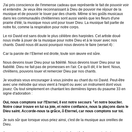
J'ai pris conscience de l'immense cadeau que représente le fait de pouvoir voir
et entendre. Je veux être reconnaissant à Dieu de pouvoir me réjouir de la
musique et de pouvoir le louer par des chants. Même si les goûts musicaux
dans les communautés chrétiennes sont aussi variés que les fleurs d'une
prairie d'été, la musique nous unit pour louer Dieu. La musique fait partie de
notre foi, comme la respiration pour notre corps.
Le roi David est sans doute le plus célèbre des harpistes. Cet artiste doué
nous invite à jouer de la musique pour notre Dieu et à le louer avec nos
chants. David nous dit aussi pourquoi nous devons le faire (verset 4) :
Car la parole de l’Eternel est droite, toute son œuvre est sûre.
Nous devons louer Dieu pour sa fidélité. Nous devons louer Dieu pour sa
fiabilité. Dieu ne fait pas de promesses en l'air. Ce qu'il dit, il le tient. Nous,
chrétiens, pouvons louer et remercier Dieu par nos chants.
Je voudrais vous encourager à vous joindre au chant du roi David. Peut-être
avec une mélodie qui vous vient à l'esprit ou avec un instrument dont vous
jouez. Ou tout simplement en chantant les dernières lignes du psaume 33 en
signe d'adoration :
Oui, nous comptons sur l’Eternel, il est notre secours ╵et notre bouclier.
Notre cœur trouve en lui sa joie, et notre confiance, nous la plaçons dans le
Dieu saint. Accorde-nous ta grâce, ô Eternel, car nous comptons sur toi.
Je suis sûr que lorsque vous priez ainsi, c'est de la musique aux oreilles de
Dieu.