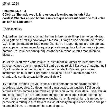
15 juin 2024
Psaume 33, 2 + 3
Célébrez l’Eternel, avec la lyre et louez-le en jouant du luth à dix
cordes!
Chantez en son honneur un cantique nouveau! Jouez de tout votre
art afin de l’acclamer!
Chers lecteurs ,
Aujourd'hui, j'aimerais vous montrer un timbre russe. Il représente un tableau
de la galerie d'État Trjetkovskaya à Moscou. Il s'agit d'une peinture de l'artiste
V. A. Tropinin datant de 1832 et représentant un joueur de guitare. Ce tableau
m'a rappelé ma jeunesse, lorsque je pinçais ma guitare tout comme ce jeune
homme. J'ai joué pendant quelques années à l'époque, puis mon intérêt a
disparu.
Jouez-vous ou avez-vous joué d'un instrument, ou aimez-vous chanter ? Je
suis convaincu que la musique fait partie de notre vie ! Essayez d'imaginer qu'il
n'y ait pas de musique du tout sur notre planète. Il n'y aurait pas un seul
instrument de musique. Il n'y aurait pas un seul être humain capable de
chanter. Ne serait-ce pas terriblement triste ?
Il y a quelque temps, j'ai vu un film sur des personnes handicapées nées
sourdes et aveugles. Ce documentaire m'a beaucoup touchée ! J'ai vu des
femmes et des hommes qui n'avaient jamais pu voir le soleil de leur vie. J'ai vu
des personnes qui n'ont jamais pu entendre de musique. Ces personnes ne
vivent leur environnement qu'en le touchant et en le ressentant. Ils ne peuvent
percevoir la musique qu'à travers les vibrations rythmiques des sons, donc par
exemple à travers des enceintes acoustiques.