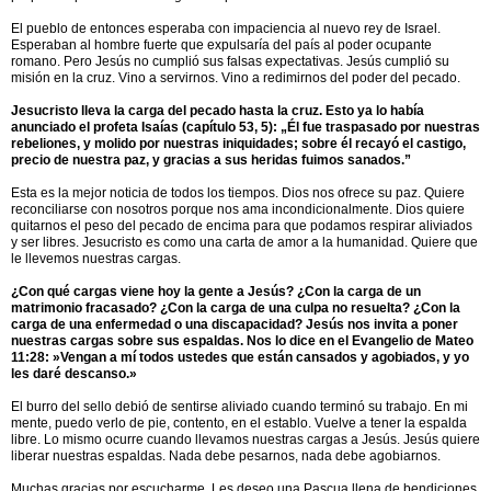
El pueblo de entonces esperaba con impaciencia al nuevo rey de Israel.
Esperaban al hombre fuerte que expulsaría del país al poder ocupante
romano. Pero Jesús no cumplió sus falsas expectativas. Jesús cumplió su
misión en la cruz. Vino a servirnos. Vino a redimirnos del poder del pecado.
Jesucristo lleva la carga del pecado hasta la cruz. Esto ya lo había
anunciado el profeta Isaías (capítulo 53, 5): „Él fue traspasado por nuestras
rebeliones, y molido por nuestras iniquidades; sobre él recayó el castigo,
precio de nuestra paz, y gracias a sus heridas fuimos sanados.”
Esta es la mejor noticia de todos los tiempos. Dios nos ofrece su paz. Quiere
reconciliarse con nosotros porque nos ama incondicionalmente. Dios quiere
quitarnos el peso del pecado de encima para que podamos respirar aliviados
y ser libres. Jesucristo es como una carta de amor a la humanidad. Quiere que
le llevemos nuestras cargas.
¿Con qué cargas viene hoy la gente a Jesús? ¿Con la carga de un
matrimonio fracasado? ¿Con la carga de una culpa no resuelta? ¿Con la
carga de una enfermedad o una discapacidad? Jesús nos invita a poner
nuestras cargas sobre sus espaldas. Nos lo dice en el Evangelio de Mateo
11:28: »Vengan a mí todos ustedes que están cansados y agobiados, y yo
les daré descanso.»
El burro del sello debió de sentirse aliviado cuando terminó su trabajo. En mi
mente, puedo verlo de pie, contento, en el establo. Vuelve a tener la espalda
libre. Lo mismo ocurre cuando llevamos nuestras cargas a Jesús. Jesús quiere
liberar nuestras espaldas. Nada debe pesarnos, nada debe agobiarnos.
Muchas gracias por escucharme. Les deseo una Pascua llena de bendiciones.