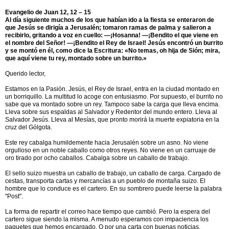
Evangelio de Juan 12, 12 – 15
Al día siguiente muchos de los que habían ido a la fiesta se enteraron de
que Jesús se dirigía a Jerusalén; tomaron ramas de palma y salieron a
recibirlo, gritando a voz en cuello: —¡Hosanna! —¡Bendito el que viene en
el nombre del Señor! —¡Bendito el Rey de Israel! Jesús encontró un burrito
y se montó en él, como dice la Escritura: «No temas, oh hija de Sión; mira,
que aquí viene tu rey, montado sobre un burrito.»
Querido lector,
Estamos en la Pasión. Jesús, el Rey de Israel, entra en la ciudad montado en
un borriquillo. La multitud lo acoge con entusiasmo. Por supuesto, el burrito no
sabe que va montado sobre un rey. Tampoco sabe la carga que lleva encima.
Lleva sobre sus espaldas al Salvador y Redentor del mundo entero. Lleva al
Salvador Jesús. Lleva al Mesías, que pronto morirá la muerte expiatoria en la
cruz del Gólgota.
Este rey cabalga humildemente hacia Jerusalén sobre un asno. No viene
orgulloso en un noble caballo como otros reyes. No viene en un carruaje de
oro tirado por ocho caballos. Cabalga sobre un caballo de trabajo.
El sello suizo muestra un caballo de trabajo, un caballo de carga. Cargado de
cestas, transporta cartas y mercancías a un pueblo de montaña suizo. El
hombre que lo conduce es el cartero. En su sombrero puede leerse la palabra
"Post".
La forma de repartir el correo hace tiempo que cambió. Pero la espera del
cartero sigue siendo la misma. A menudo esperamos con impaciencia los
paquetes que hemos encargado. O por una carta con buenas noticias.