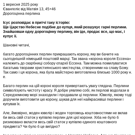
1 вересня 2025 року
Євангеліє від Матвія 13, 45+46
Дорогоцінна перлина
Ісус розповідає в притчі таку історію:
Ще Царство Небесне подібне до купця, який розшукує гарні перлини.
Знайшовши одну дорогоцінну перлину, він іде, продає все, що має, і
купує її.
Шановні читачі,
багато дорогоцінних перлин прикрашають корону, яку ви бачите на
сьогоднішній німецькій поштовій марці. Так звана «корона короля Ессена»
належить до скарбниці собору єпархії Ессена. Там можна помилуватися
багатьма творами християнського мистецтва, створеними на славу Божу.
Так само і ця корона, яка була майстерно виготовлена близько 1000 року н.
е.
Багато перлин на цій короні короля привертають увагу глядача. Перлини
символізують чистоту і красу. Я добре уявляю собі, як перлові водолази в
Середземному морі знаходили і продавали ці перлини. Ювелір, якому тоді
доручили виготовити цю корону, шукав для неї найкрасивіші перлини і
купував їх.
Але, ймовірно, жоден ювелір і жоден торговець коштовностями не вклав
би весь свій статок у купівлю перлин для цієї корони. Хіба не було б
ризиковано вкласти весь свій статок у купівлю єдиного коштовного
предмета? Чи було б це вигідно?