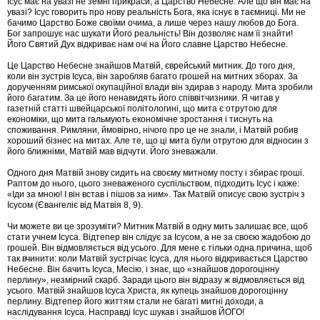
Ісус має на увазі не земні прикраси, а Царство Небесне. Але що він має на
увазі? Ісус говорить про нову реальність Бога, яка існує в таємниці. Ми не
бачимо Царство Боже своїми очима, а лише через нашу любов до Бога.
Бог запрошує нас шукати Його реальність! Він дозволяє нам її знайти!
Його Святий Дух відкриває нам очі на Його славне Царство Небесне.
Це Царство Небесне знайшов Матвій, єврейський митник. До того дня,
коли він зустрів Ісуса, він заробляв багато грошей на митних зборах. За
дорученням римської окупаційної влади він здирав з народу. Мита зробили
його багатим. За це його ненавидять його співвітчизники. Я читав у
газетній статті швейцарської політологині, що мита є отрутою для
економіки, що мита гальмують економічне зростання і тиснуть на
споживання. Римляни, ймовірно, нічого про це не знали, і Матвій робив
хороший бізнес на митах. Але те, що ці мита були отрутою для відносин з
його ближніми, Матвій мав відчути. Його зневажали.
Одного дня Матвій знову сидить на своєму митному посту і збирає гроші.
Раптом до нього, цього зневаженого суспільством, підходить Ісус і каже:
«Іди за мною! І він встав і пішов за ним». Так Матвій описує свою зустріч з
Ісусом (Євангеліє від Матвія 8, 9).
Чи можете ви це зрозуміти? Митник Матвій в одну мить залишає все, щоб
стати учнем Ісуса. Відтепер він слідує за Ісусом, а не за своєю жадобою до
грошей. Він відмовляється від усього. Для мене є тільки одна причина, щоб
так вчинити: коли Матвій зустрічає Ісуса, для нього відкривається Царство
Небесне. Він бачить Ісуса, Месію, і знає, що «знайшов дорогоцінну
перлину», незмірний скарб. Заради цього він відразу ж відмовляється від
усього. Матвій знайшов Ісуса Христа, як купець знайшов дорогоцінну
перлину. Відтепер його життям стали не багаті митні доходи, а
наслідування Ісуса. Насправді Ісус шукав і знайшов ЙОГО!