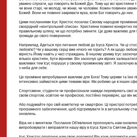
уважно слухати, що говорить їм Божий Дух. Тому що всі християни т
чи вони старі, чи молоді, чи жінки, чи чоловіки. Кожен повинен ува
Божий. Вони не повинні закривати вуха, коли Бог говорить до них.
Цими посланнями Ісус Христос посилає Своєму народові проміжний 
своєрідний «контрольний список». Християни повинні конкретно пе
правильному шляху, чи що потрібно змінити. Це дуже важливо для Іс
громади до свого повернення.
Наприклад, йдеться про питання любові до Ісуса Христа. Чи ці сто
любов'ю? Чи у вашому серці вже нічого не горить? А як щодо любов
вірність Йому навіть у часі страждань. В іншому уривку Ісус заохоч
кількох християн, бути вірними. Він заохочує цих вірних залишатис
важливих тем Ісус порушує у своєму проміжному звіті. Я заохочую 
з неба для себе.
Це проміжне випробування важливе для Бога! Тому церкви та їхні л
інтенсивно займатися цими темами віри. Ми робимо це в інших сфе
Спортсмени, студенти чи професіонали завжди перевіряють свої зн
своїм спортом, освітою чи професією, постійно перевіряє, що він 
Або подумайте про свій комп'ютер чи смартфон. Ці пристрої потр
програмного забезпечення, щоб підтримувати їх в актуальному ста
оновлень.
Віра не є винятком. Послання Об'явлення пропонують нам оновленн
випробовувати і виправляти нашу віру в Ісуса Христа Святим Духом
Ісус Христос пропонує нам свою допомогу! Він хоче допомогти нам