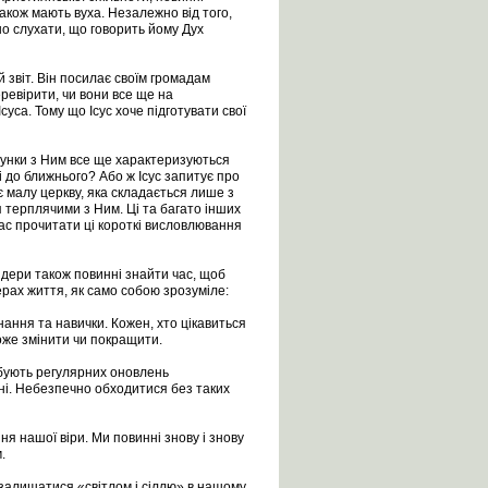
акож мають вуха. Незалежно від того,
жно слухати, що говорить йому Дух
звіт. Він посилає своїм громадам
ревірити, чи вони все ще на
уса. Тому що Ісус хоче підготувати свої
сунки з Ним все ще характеризуються
і до ближнього? Або ж Ісус запитує про
ує малу церкву, яка складається лише з
я терплячими з Ним. Ці та багато інших
вас прочитати ці короткі висловлювання
ідери також повинні знайти час, щоб
рах життя, як само собою зрозуміле:
ання та навички. Кожен, хто цікавиться
може змінити чи покращити.
ебують регулярних оновлень
ні. Небезпечно обходитися без таких
я нашої віри. Ми повинні знову і знову
.
 залишатися «світлом і сіллю» в нашому