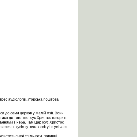
грес аудіологів. Угорська поштова
уса до семи церков у Малій Азії. Вони
тися до того, що Ісус Христос говорить
таннями з неба. Там Цар Ісус Христос
тиян в усіх куточках світу і в усі часи.
 християнської спільноти, повинні