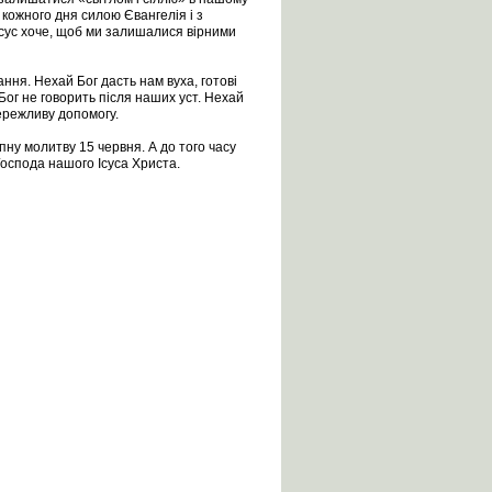
 кожного дня силою Євангелія і з
Ісус хоче, щоб ми залишалися вірними
ння. Нехай Бог дасть нам вуха, готові
 Бог не говорить після наших уст. Нехай
тережливу допомогу.
ну молитву 15 червня. А до того часу
 Господа нашого Ісуса Христа.