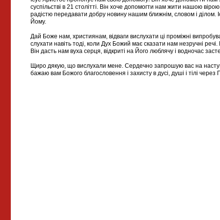
суспільстві в 21 столітті. Він хоче допомогти нам жити нашою вірою
радістю передавати добру новину нашим ближнім, словом і ділом. 
Йому.
Дай Боже нам, християнам, відваги вислухати ці проміжні випробува
слухати навіть тоді, коли Дух Божий має сказати нам незручні речі.
Він дасть нам вуха серця, відкриті на Його люблячу і водночас зас
Щиро дякую, що вислухали мене. Сердечно запрошую вас на наступ
бажаю вам Божого благословення і захисту в дусі, душі і тілі через