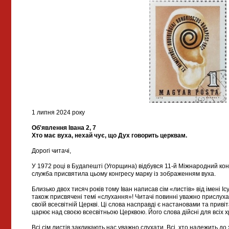
1 липня 2024 року
Об'явлення Івана 2, 7
Хто має вуха, нехай чує, що Дух говорить церквам.
Дорогі читачі,
У 1972 році в Будапешті (Угорщина) відбувся 11-й Міжнародний кон
служба присвятила цьому конгресу марку із зображенням вуха.
Близько двох тисяч років тому Іван написав сім «листів» від імені Іс
також присвячені темі «слухання»! Читачі повинні уважно прислуха
своїй всесвітній Церкві. Ці слова насправді є настановами та приві
царює над своєю всесвітньою Церквою. Його слова дійсні для всіх хрис
Всі сім листів закликають нас уважно слухати. Всі, хто належить до