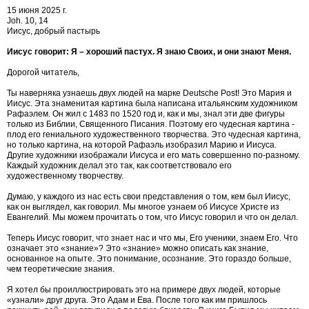
15 июня 2025 г.
Joh. 10, 14
Иисус, добрый пастырь
Иисус говорит: Я – хороший пастух. Я знаю Своих, и они знают Меня.
Дорогой читатель,
Ты наверняка узнаешь двух людей на марке Deutsche Post! Это Мария и
Иисус. Эта знаменитая картина была написана итальянским художником
Рафаэлем. Он жил с 1483 по 1520 год и, как и мы, знал эти две фигуры
только из Библии, Священного Писания. Поэтому его чудесная картина -
плод его гениального художественного творчества. Это чудесная картина,
но только картина, на которой Рафаэль изобразил Марию и Иисуса.
Другие художники изображали Иисуса и его мать совершенно по-разному.
Каждый художник делал это так, как соответствовало его
художественному творчеству.
Думаю, у каждого из нас есть свои представления о том, кем был Иисус,
как он выглядел, как говорил. Мы многое узнаем об Иисусе Христе из
Евангелий. Мы можем прочитать о том, что Иисус говорил и что он делал.
Теперь Иисус говорит, что знает нас и что мы, Его ученики, знаем Его. Что
означает это «знание»? Это «знание» можно описать как знание,
основанное на опыте. Это понимание, осознание. Это гораздо больше,
чем теоретические знания.
Я хотел бы проиллюстрировать это на примере двух людей, которые
«узнали» друг друга. Это Адам и Ева. После того как им пришлось