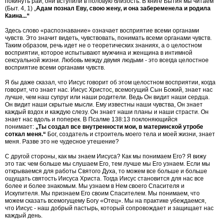
покинуть рай, они вступили в половую близость. В книге Бытия мы читаем
(Быт. 4, 1)
„
Адам познал Еву, свою жену, и она забеременела и родила
Каина...“
Здесь слово «распознавание» означает восприятие всеми органами
чувств. Это значит видеть, чувствовать, понимать всеми органами чувств.
Таким образом, речь идет не о теоретических знаниях, а о целостном
восприятии, которое испытывают мужчина и женщина в интимной
сексуальной жизни. Любовь между двумя людьми - это всегда целостное
восприятие всеми органами чувств.
Я бы даже сказал, что Иисус говорит об этом целостном восприятии, когда
говорит, что знает нас. Иисус Христос, всемогущий Сын Божий, знает нас
лучше, чем наш супруг или наши родители. Ведь Он видит наши сердца.
Он видит наши скрытые мысли. Ему известны наши чувства, Он знает
каждый вздох и каждую слезу. Он знает наши планы и наши страсти. Он
знает нас вдоль и поперек. В Псалме 138:13 поклоняющийся
понимает:
„Ты создал все внутренности мои, в материнской утробе
соткал меня.“
Бог, создатель и строитель моего тела и моей жизни, знает
меня. Разве это не чудесное утешение?
С другой стороны, как мы знаем Иисуса? Как мы понимаем Его? Я вижу
это так: чем больше мы слушаем Его, тем лучше мы Его узнаем. Если мы
открываемся для работы Святого Духа, то можем все больше и больше
ощущать святость Иисуса Христа. Тогда Иисус становится для нас все
более и более знакомым. Мы узнаем в Нем своего Спасителя и
Искупителя. Мы признаем Его своим Спасителем. Мы понимаем, что
можем сказать всемогущему Богу «Отец». Мы на практике убеждаемся,
что Иисус - наш добрый пастырь, который сопровождает и защищает нас
каждый день.