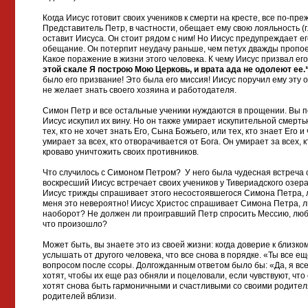
Когда Иисус готовит своих учеников к смерти на кресте, все по-пр
Представитель Петр, в частности, обещает ему свою лояльность (гл. 
оставит Иисуса. Он стоит рядом с ним! Но Иисус предупреждает ег
обещание. Он потерпит неудачу раньше, чем петух дважды пропоет
Какое поражение в жизни этого человека. К чему Иисус призвал ег
этой скале Я построю Мою Церковь, и врата ада не одолеют ее.
было его призвание! Это была его миссия! Иисус поручил ему эту 
не желает знать своего хозяина и работодателя.
Симон Петр и все остальные ученики нуждаются в прощении. Вы п
Иисус искупил их вину. Но он также умирает искупительной смерть
тех, кто не хочет знать Его, Сына Божьего, или тех, кто знает Его
умирает за всех, кто отворачивается от Бога. Он умирает за всех, к
кроваво уничтожить своих противников.
Что случилось с Симоном Петром? У него была чудесная встреча 
воскресший Иисус встречает своих учеников у Тивериадского озера 
Иисус трижды спрашивает этого несостоявшегося Симона Петра, люб
меня это невероятно! Иисус Христос спрашивает Симона Петра, лю
наоборот? Не должен ли проигравший Петр спросить Мессию, люби
что произошло?
Может быть, вы знаете это из своей жизни: когда доверие к близко
услышать от другого человека, что все снова в порядке. «Ты все 
вопросом после ссоры. Долгожданным ответом было бы: «Да, я вс
хотят, чтобы их еще раз обняли и поцеловали, если чувствуют, чт
хотят снова быть гармоничными и счастливыми со своими родител
родителей вблизи.