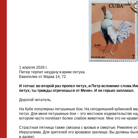
1 апреля 2026 г.
Питер терпит неудачу в крике петуха
Евангелие от Марка 14, 72.
И тотчас во второй раз пропел петух, и Петр вспомнил слова И
петух, ты трижды отречешься от Меня». И он горько заплакал.
Дорогой читатель,
На Кубе популярны петушиные бои. На сегодняшней кубинской ма
петух. Для меня петушиные бои – это жестокое издевательство на
котором часто погибает более слабое животное. Мне это не нрави
Страстная пятница также связана с кровью и смертью. Римляне ус
Иерусалима. Для зрителей это кровавое зрелище. Вы должны были 
и далее).