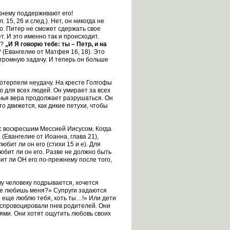
ежнему поддерживают его!
15, 26 и след.). Нет, он никогда не
о. Питер не сможет сдержать свое
. И это именно так и происходит.
о?
„И Я говорю тебе: ты – Петр, и на
“
(Евангелие от Матфея 16, 18).
Это
огромную задачу. И теперь он больше
отерпели неудачу. На кресте Голгофы
ю для всех людей. Он умирает за всех
 и чья вера продолжает разрушаться. Он
то движется, как дикие петухи, чтобы
с воскресшим Мессией Иисусом. Когда
(Евангелие от Иоанна, глава 21),
ит ли он его (стихи 15 и е). Для
бит ли он его. Разве не должно быть
т ли ОН его по-прежнему после того,
му человеку подрывается, хочется
еще любишь меня?» Супруги задаются
е еще люблю тебя, хоть ты…!» Или дети
о спровоцировали гнев родителей. Они
ями. Они хотят ощутить любовь своих