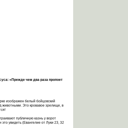
исуса: «Прежде чем два раза пропоет
рке изображен белый бойцовский
д животными. Это кровавое зрелище, в
тся!
траивают публичную казнь у ворот
это увидеть (Евангелие от Луки 23, 32