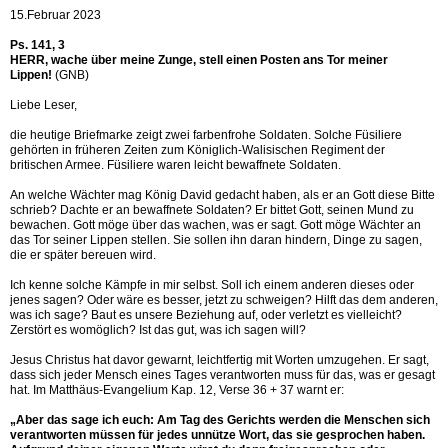
15.Februar 2023
Ps. 141, 3
HERR, wache über meine Zunge, stell einen Posten ans Tor meiner
Lippen!
(GNB)
Liebe Leser,
die heutige Briefmarke zeigt zwei farbenfrohe Soldaten. Solche Füsiliere
gehörten in früheren Zeiten zum Königlich-Walisischen Regiment der
britischen Armee. Füsiliere waren leicht bewaffnete Soldaten.
An welche Wächter mag König David gedacht haben, als er an Gott diese Bitte
schrieb? Dachte er an bewaffnete Soldaten? Er bittet Gott, seinen Mund zu
bewachen. Gott möge über das wachen, was er sagt. Gott möge Wächter an
das Tor seiner Lippen stellen. Sie sollen ihn daran hindern, Dinge zu sagen,
die er später bereuen wird.
Ich kenne solche Kämpfe in mir selbst. Soll ich einem anderen dieses oder
jenes sagen? Oder wäre es besser, jetzt zu schweigen? Hilft das dem anderen,
was ich sage? Baut es unsere Beziehung auf, oder verletzt es vielleicht?
Zerstört es womöglich? Ist das gut, was ich sagen will?
Jesus Christus hat davor gewarnt, leichtfertig mit Worten umzugehen. Er sagt,
dass sich jeder Mensch eines Tages verantworten muss für das, was er gesagt
hat. Im Matthäus-Evangelium Kap. 12, Verse 36 + 37 warnt er:
„Aber das sage ich euch: Am Tag des Gerichts werden die Menschen sich
verantworten müssen für jedes unnütze Wort, das sie gesprochen haben.