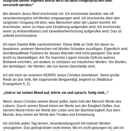
Aufgrund deiner eigenen Worte wirst du dann freigesprochen oder
verurteilt werden.“
Bei diesem Jesus-Wort erschrecke ich. Ich erschrecke darüber, wie oft
verantwortungslos mit Worten umgegangen wird. Ich erschrecke über den
sorglosen Umgang mit dem, was Menschen über die Lippen kommt. Ich
erschrecke, wenn zu Hass und Zerstörung aufgerufen wird. Ich erschrecke,
wenn zu Antisemitismus und Gewaltverherrlichung aufgerufen wird. Das ist
zutiefst erschreckend.
Ich kann Davids Bitte nachvollziehen. Diese Bitte an Gott, ihn davor zu
bewahren, anderen Menschen mit Worten Schaden zuzufügen. Eigentlich sind
leichtbewaffnete Füsiliere für dieses Wächter-Amt nicht geeignet. Die sind
leicht zu überwältigen. Am Tor mancher Lippen müsste Gott ein wahres
Bollwerk errichten, um andere zu schützen vor hässlichen Worten. Vor Worten,
die demütigen. Vor Worten, die nur leeres Geschwätz sind.
Ich will mich an unserem HERRN Jesus Christus orientieren. Seine große
Rede an das Volk, die sogenannte Bergpredigt, beginnt so (Matthäus-
Evangelium 5, 2):
„Und er tat seinen Mund auf, lehrte sie und sprach: Selig sind...“
Wenn Jesus Christus seinen Mund auftut, dann hört der Mensch Worte des
Lebens. Durch seinen Mund hören wir Worte aus der Ewigkeit Gottes. Aus
seinem Mund hören wir Worte der Liebe und der Barmherzigkeit. Aus dem
Munde Jesu hören wir Worte des Trostes und Ermahnung.
Ich möchte jeden Tag lernen, verantwortungsvoll mit meinen Worten
umzugehen. Das gelingt leider nicht immer. Wo es nicht gelungen ist, will ich